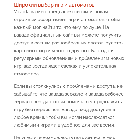
Широкий выбор игр и автоматов
Vavada казино предлагает своим игрокам
огромный ассортимент игр и автоматов, чтобы
каждый мог найти то, что ему по душе. На
вавада официальный сайт вы можете получить
доступ к сотням разнообразных слотов, рулеток,
карточных игр и многого другого. Благодаря
регулярным обновлениям и добавлениям новых
игр, вас всегда ждет свежая и увлекательная
атмосфера.
Если вы столкнулись с проблемами доступа, не
забывайте, что вавада зеркало и вавада рабочее
зеркало всегда готовы помочь вам продолжить
игру без перерывов. Вавада вход доступен в
любое время, чтобы вы могли наслаждаться
любимыми играми в удобное для вас время.
Не упустите возможность погрузиться в мир