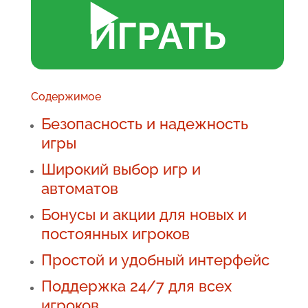
▶️
ИГРАТЬ
Содержимое
Безопасность и надежность
игры
Широкий выбор игр и
автоматов
Бонусы и акции для новых и
постоянных игроков
Простой и удобный интерфейс
Поддержка 24/7 для всех
игроков