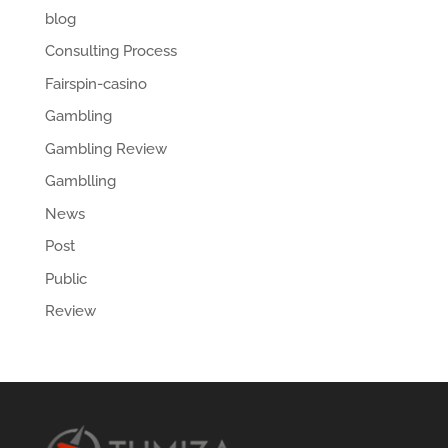
blog
Consulting Process
Fairspin-casino
Gambling
Gambling Review
Gamblling
News
Post
Public
Review