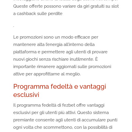
Queste offerte possono variare da giri gratuiti su slot
a cashback sulle perdite
.
Le promozioni sono un modo efficace per
mantenere alta l’energia all’interno della
piattaforma e permettere agli utenti di provare
nuovi giochi senza rischiare inutilmente. È
importante rimanere aggiornati sulle promozioni
attive per approfittarne al meglio.
Programma fedeltà e vantaggi
esclusivi
Il programma fedeltà di fezbet offre vantaggi
esclusivi per gli utenti più attivi. Questo sistema
premiante consente agli utenti di accumulare punti
ogni volta che scommettono, con la possibilità di