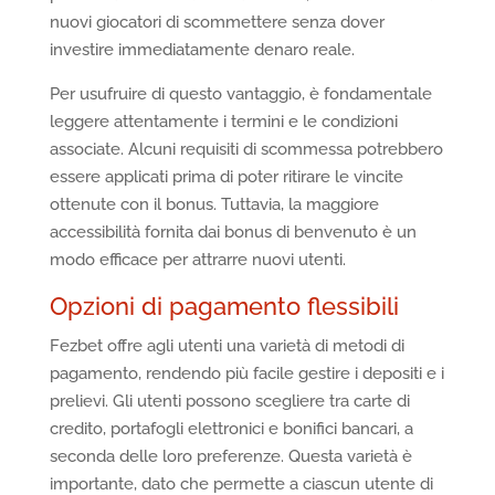
nuovi giocatori di scommettere senza dover
investire immediatamente denaro reale.
Per usufruire di questo vantaggio, è fondamentale
leggere attentamente i termini e le condizioni
associate. Alcuni requisiti di scommessa potrebbero
essere applicati prima di poter ritirare le vincite
ottenute con il bonus. Tuttavia, la maggiore
accessibilità fornita dai bonus di benvenuto è un
modo efficace per attrarre nuovi utenti.
Opzioni di pagamento flessibili
Fezbet offre agli utenti una varietà di metodi di
pagamento, rendendo più facile gestire i depositi e i
prelievi. Gli utenti possono scegliere tra carte di
credito, portafogli elettronici e bonifici bancari, a
seconda delle loro preferenze. Questa varietà è
importante, dato che permette a ciascun utente di