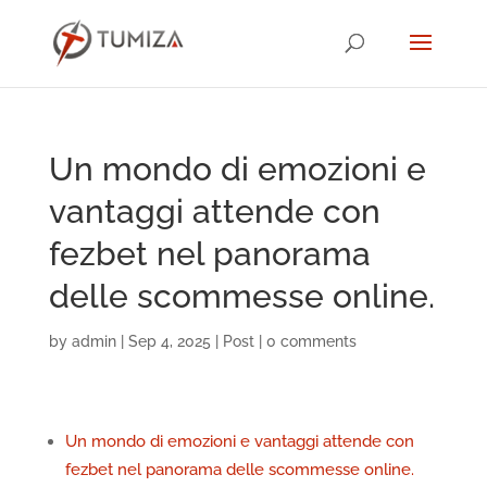
Un mondo di emozioni e
vantaggi attende con
fezbet nel panorama
delle scommesse online.
by
admin
|
Sep 4, 2025
|
Post
|
0 comments
Un mondo di emozioni e vantaggi attende con
fezbet nel panorama delle scommesse online.