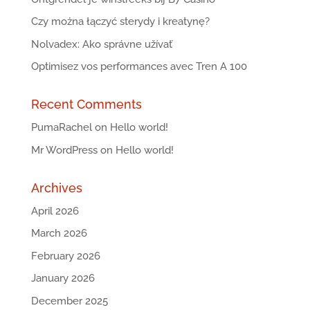
Czy można łączyć sterydy i kreatynę?
Nolvadex: Ako správne užívať
Optimisez vos performances avec Tren A 100
Recent Comments
PumaRachel
on
Hello world!
Mr WordPress
on
Hello world!
Archives
April 2026
March 2026
February 2026
January 2026
December 2025