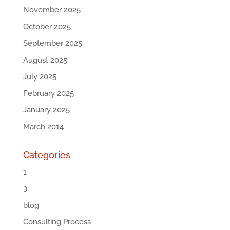
November 2025
October 2025
September 2025
August 2025
July 2025
February 2025
January 2025
March 2014
Categories
1
3
blog
Consulting Process