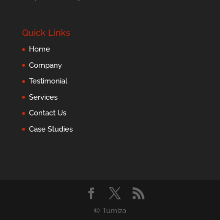
Quick Links
Home
Company
Testimonial
Services
Contact Us
Case Studies
© Tumiza