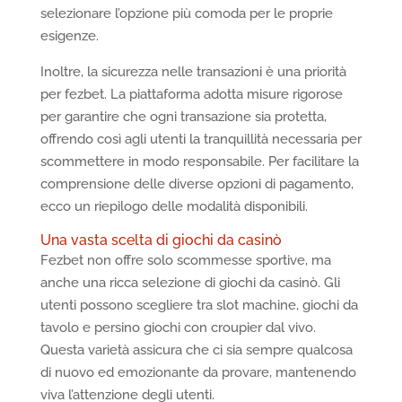
selezionare l’opzione più comoda per le proprie
esigenze.
Inoltre, la sicurezza nelle transazioni è una priorità
per fezbet. La piattaforma adotta misure rigorose
per garantire che ogni transazione sia protetta,
offrendo così agli utenti la tranquillità necessaria per
scommettere in modo responsabile. Per facilitare la
comprensione delle diverse opzioni di pagamento,
ecco un riepilogo delle modalità disponibili.
Una vasta scelta di giochi da casinò
Fezbet non offre solo scommesse sportive, ma
anche una ricca selezione di giochi da casinò. Gli
utenti possono scegliere tra slot machine, giochi da
tavolo e persino giochi con croupier dal vivo.
Questa varietà assicura che ci sia sempre qualcosa
di nuovo ed emozionante da provare, mantenendo
viva l’attenzione degli utenti.