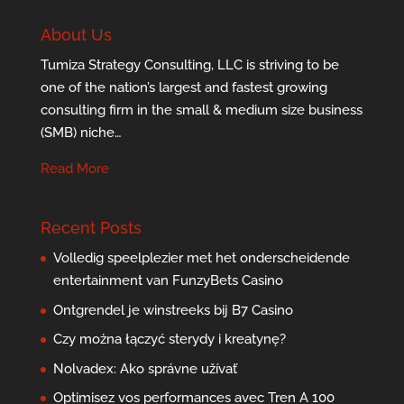
About Us
Tumiza Strategy Consulting, LLC is striving to be
one of the nation’s largest and fastest growing
consulting firm in the small & medium size business
(SMB) niche…
Read More
Recent Posts
Volledig speelplezier met het onderscheidende
entertainment van FunzyBets Casino
Ontgrendel je winstreeks bij B7 Casino
Czy można łączyć sterydy i kreatynę?
Nolvadex: Ako správne užívať
Optimisez vos performances avec Tren A 100