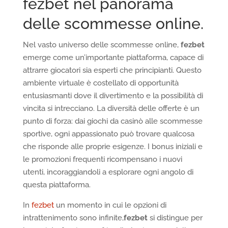
fezbet nel panorama
delle scommesse online.
Nel vasto universo delle scommesse online,
fezbet
emerge come un’importante piattaforma, capace di
attrarre giocatori sia esperti che principianti. Questo
ambiente virtuale è costellato di opportunità
entusiasmanti dove il divertimento e la possibilità di
vincita si intrecciano. La diversità delle offerte è un
punto di forza: dai giochi da casinò alle scommesse
sportive, ogni appassionato può trovare qualcosa
che risponde alle proprie esigenze. I bonus iniziali e
le promozioni frequenti ricompensano i nuovi
utenti, incoraggiandoli a esplorare ogni angolo di
questa piattaforma.
In
fezbet
un momento in cui le opzioni di
intrattenimento sono infinite,
fezbet
si distingue per