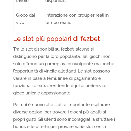
tavolo
disponibili.
Gioco dal
Interazione con croupier reali in
vivo
tempo reale.
Le slot più popolari di fezbet
Tra le slot disponibili su fezbet, alcune si
distinguono per la loro popolarità. Tali giochi non
solo offrono un gameplay coinvolgente ma anche
l’opportunità di vincite allettanti. Le slot possono
variare in base a temi, linee di pagamento e
funzionalità extra, rendendo ogni esperienza di
gioco unica e appassionante.
Per chi è nuovo alle slot, è importante esplorare
diverse opzioni per trovare i giochi più adatti ai
propri gusti. Gli utenti sono incoraggiati a sfruttare i
bonus e le offerte per provare varie slot senza