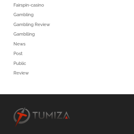
Fairspin-casino
Gambling
Gambling Review
Gamblling
News
Post
Public
Review