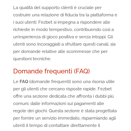
La qualità del supporto clienti è cruciale per
costruire una relazione di fiducia tra la piattaforma e
i suoi utenti. Fezbet si impegna a rispondere alle
richieste in modo tempestivo, contribuendo così a
un’esperienza di gioco positiva e senza intoppi. Gli
utenti sono incoraggiati a sfruttare questi canali, sia
per domande relative alle scommesse che per
questioni tecniche.
Domande frequenti (FAQ)
Le
FAQ
(domande frequenti) sono una risorsa utile
per gli utenti che cercano risposte rapide. Fezbet
offre una sezione dedicata che affronta i dubbi più
comuni, dalle informazioni sui pagamenti alle
regole dei giochi. Questa sezione è stata progettata
per fornire un servizio immediato, risparmiando agli
utenti il tempo di contattare direttamente il