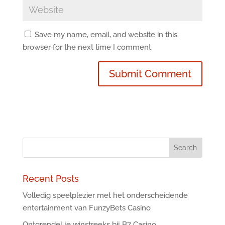
Save my name, email, and website in this
browser for the next time I comment.
Recent Posts
Volledig speelplezier met het onderscheidende
entertainment van FunzyBets Casino
Ontgrendel je winstreeks bij B7 Casino