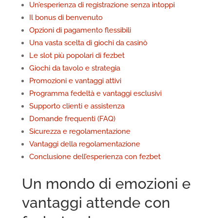
Un’esperienza di registrazione senza intoppi
Il bonus di benvenuto
Opzioni di pagamento flessibili
Una vasta scelta di giochi da casinò
Le slot più popolari di fezbet
Giochi da tavolo e strategia
Promozioni e vantaggi attivi
Programma fedeltà e vantaggi esclusivi
Supporto clienti e assistenza
Domande frequenti (FAQ)
Sicurezza e regolamentazione
Vantaggi della regolamentazione
Conclusione dell’esperienza con fezbet
Un mondo di emozioni e
vantaggi attende con