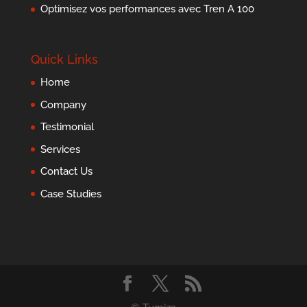
Optimisez vos performances avec Tren A 100
Quick Links
Home
Company
Testimonial
Services
Contact Us
Case Studies