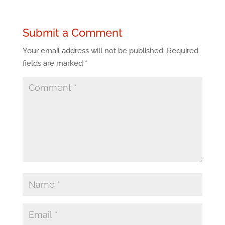
Submit a Comment
Your email address will not be published.
Required
fields are marked
*