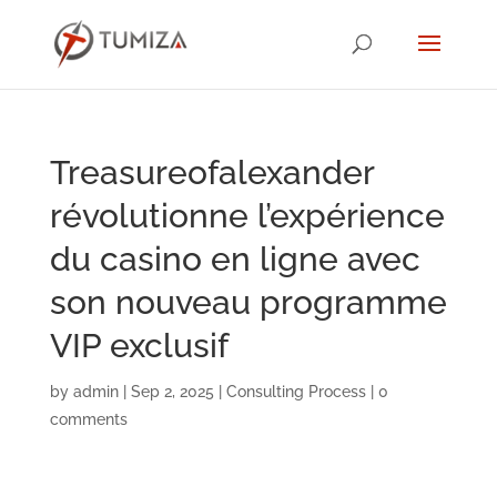
Treasureofalexander
révolutionne l’expérience
du casino en ligne avec
son nouveau programme
VIP exclusif
by
admin
|
Sep 2, 2025
|
Consulting Process
|
0
comments