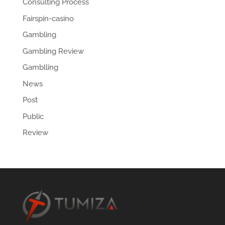
Consulting Process
Fairspin-casino
Gambling
Gambling Review
Gamblling
News
Post
Public
Review