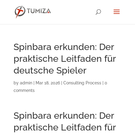
Spinbara erkunden: Der
praktische Leitfaden für
deutsche Spieler
by
admin
|
Mar 18, 2026
|
Consulting Process
|
0
comments
Spinbara erkunden: Der
praktische Leitfaden für