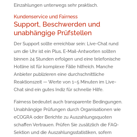
Einzahlungen unterwegs sehr praktisch.
Kundenservice und Fairness
Support, Beschwerden und
unabhängige Prüfstellen
Der Support sollte erreichbar sein: Live-Chat rund
um die Uhr ist ein Plus, E-Mail-Antworten sollten
binnen 24 Stunden erfolgen und eine telefonische
Hotline ist für komplexe Fälle hilfreich. Manche
Anbieter publizieren eine durchschnittliche
Reaktionszeit — Werte von 1–5 Minuten im Live-
Chat sind ein gutes Indiz für schnelle Hilfe.
Fairness bedeutet auch transparente Bedingungen.
Unabhängige Prüfungen durch Organisationen wie
eCOGRA oder Berichte zu Auszahlungsquoten
schaffen Vertrauen. Prüfen Sie zusätzlich die FAQ-
Sektion und die Auszahlungsstatistiken, sofern