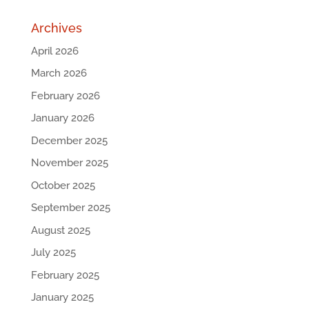
Archives
April 2026
March 2026
February 2026
January 2026
December 2025
November 2025
October 2025
September 2025
August 2025
July 2025
February 2025
January 2025