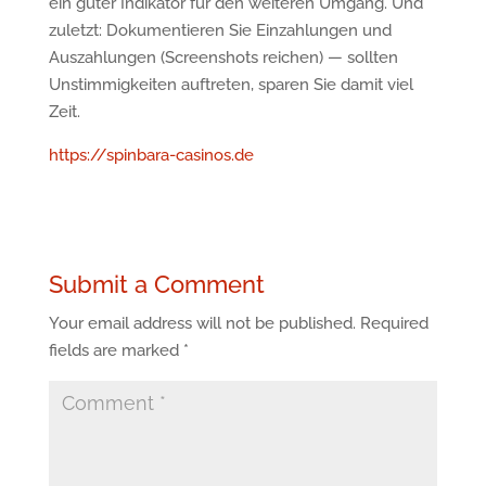
ein guter Indikator für den weiteren Umgang. Und
zuletzt: Dokumentieren Sie Einzahlungen und
Auszahlungen (Screenshots reichen) — sollten
Unstimmigkeiten auftreten, sparen Sie damit viel
Zeit.
https://spinbara-casinos.de
Submit a Comment
Your email address will not be published.
Required
fields are marked
*