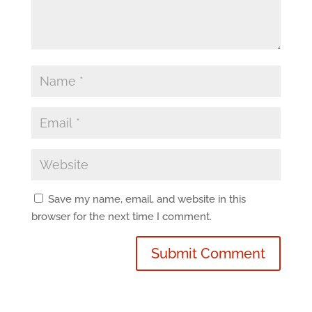
Save my name, email, and website in this
browser for the next time I comment.