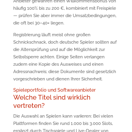
Anbieter gewähren einen Willkommensbonus von
häufig 100% bis zu 200 €, kombiniert mit Freispiele
— prüfen Sie aber immer die Umsatzbedingungen,
die oft bei 30–40× liegen.
Registrierung läuft meist ohne großen
Schnickschnack, doch deutsche Spieler sollten auf
die Altersprüfung und auf die Möglichkeit zur
Selbstsperre achten. Einige Seiten verlangen
zudem eine Kopie des Ausweises und einen
Adressnachweis; diese Dokumente sind gesetzlich
vorgeschrieben und dienen Ihrer Sicherheit.
Spieleportfolio und Softwareanbieter
Welche Titel sind wirklich
vertreten?
Die Auswahl an Spielen kann variieren: Bei vielen
Plattformen finden Sie rund 1.000 bis 3.000 Slots,
ergänzt durch Tischspiele und Live-Dealer von