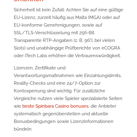
Sicherheit ist kein Zufall: Achten Sie auf eine gültige
EU-Lizenz, zurzeit häufig aus Malta (MGA) oder auf
EU-konforme Genehmigungen, sowie auf
SSL/TLS-Verschlüsselung mit 256-Bit.
Transparente RTP-Angaben (z. B. 96% bei vielen
Slots) und unabhängige Prüfberichte von eCOGRA
oder iTech Labs erhöhen die Vertrauenswürdigkeit.
Lizenzen, Zertifikate und
Verantwortungsmaßnahmen wie Einzahlungslimits,
Reality-Checks und eine 24/7-Option zur
Kontosperrung sind wichtig. Für zusätzliche
Vergleiche nutzen viele Spieler spezialisierte Seiten
wie
beste Spinbara Casino bonuses
, die Anbieter
systematisch gegenüberstellen und aktuelle
Bonusbedingungen sowie Lizenzinformationen
bündeln.