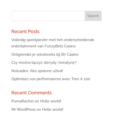
Recent Posts
Volledig speelplezier met het onderscheidende
entertainment van FunzyBets Casino
Ontgrendel je winstreeks bij B7 Casino
Czy można łączyć sterydy i kreatynę?
Nolvadex: Ako správne užívať
Optimisez vos performances avec Tren A 100
Recent Comments
PumaRachel
on
Hello world!
Mr WordPress
on
Hello world!