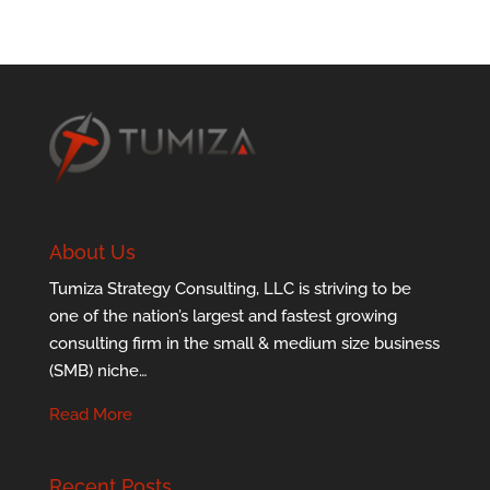
About Us
Tumiza Strategy Consulting, LLC is striving to be
one of the nation’s largest and fastest growing
consulting firm in the small & medium size business
(SMB) niche…
Read More
Recent Posts