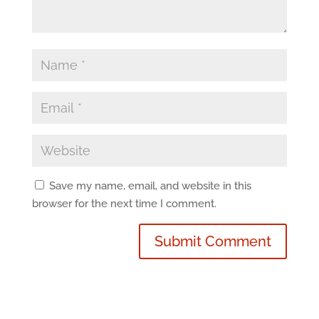
Save my name, email, and website in this
browser for the next time I comment.