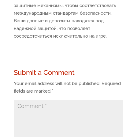
защитные механизмы, чтобы соответствовать
международным стандартам безопасности.
Ваши данные и депозиты находятся под
надежной защитой, что позволяет
сосредоточиться исключительно на игре.
Submit a Comment
Your email address will not be published.
Required
fields are marked
*