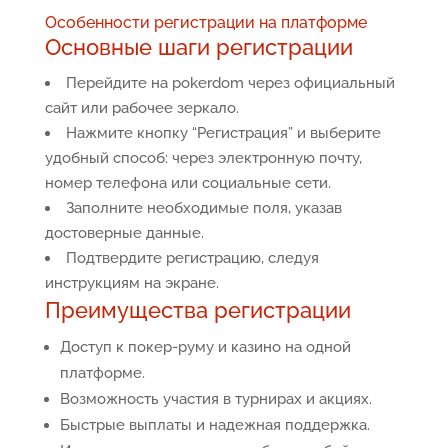
Особенности регистрации на платформе
Основные шаги регистрации
Перейдите на pokerdom через официальный
сайт или рабочее зеркало.
Нажмите кнопку “Регистрация” и выберите
удобный способ: через электронную почту,
номер телефона или социальные сети.
Заполните необходимые поля, указав
достоверные данные.
Подтвердите регистрацию, следуя
инструкциям на экране.
Преимущества регистрации
Доступ к покер-руму и казино на одной
платформе.
Возможность участия в турнирах и акциях.
Быстрые выплаты и надежная поддержка.