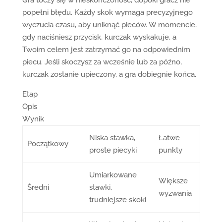
Gra toczy się w nieskończoność, dopóki gracz nie
popełni błędu. Każdy skok wymaga precyzyjnego
wyczucia czasu, aby uniknąć pieców. W momencie,
gdy naciśniesz przycisk, kurczak wyskakuje, a
Twoim celem jest zatrzymać go na odpowiednim
piecu. Jeśli skoczysz za wcześnie lub za późno,
kurczak zostanie upieczony, a gra dobiegnie końca.
Etap
Opis
Wynik
Niska stawka,
Łatwe
Początkowy
proste piecyki
punkty
Umiarkowane
Większe
Średni
stawki,
wyzwania
trudniejsze skoki