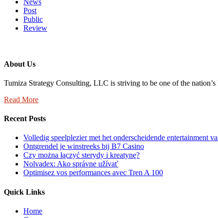
News
Post
Public
Review
About Us
Tumiza Strategy Consulting, LLC is striving to be one of the nation’
Read More
Recent Posts
Volledig speelplezier met het onderscheidende entertainment 
Ontgrendel je winstreeks bij B7 Casino
Czy można łączyć sterydy i kreatynę?
Nolvadex: Ako správne užívať
Optimisez vos performances avec Tren A 100
Quick Links
Home