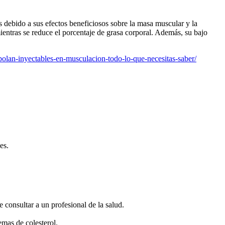
 debido a sus efectos beneficiosos sobre la masa muscular y la
ientras se reduce el porcentaje de grasa corporal. Además, su bajo
olan-inyectables-en-musculacion-todo-lo-que-necesitas-saber/
es.
consultar a un profesional de la salud.
mas de colesterol.