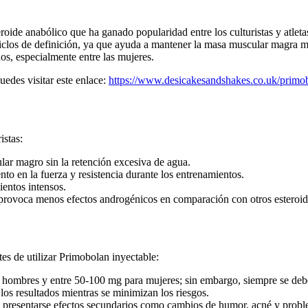
ide anabólico que ha ganado popularidad entre los culturistas y atletas
ciclos de definición, ya que ayuda a mantener la masa muscular magra m
os, especialmente entre las mujeres.
edes visitar este enlace:
https://www.desicakesandshakes.co.uk/primob
istas:
ar magro sin la retención excesiva de agua.
o en la fuerza y resistencia durante los entrenamientos.
ientos intensos.
provoca menos efectos androgénicos en comparación con otros esteroid
tes de utilizar Primobolan inyectable:
 hombres y entre 50-100 mg para mujeres; sin embargo, siempre se debe 
os resultados mientras se minimizan los riesgos.
presentarse efectos secundarios como cambios de humor, acné y proble