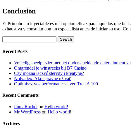
Conclusión
El Primobolan inyectable es una opción eficaz para aquellos que busc
exhaustiva y consultar con un especialista antes de iniciar su uso. Co
Search
for:
Recent Posts
Volledig speelplezier met het onderscheidende entertainment 
Ontgrendel je winstreeks bij B7 Casino
Czy można łączyć sterydy i kreatynę?
Nolvadex: Ako správne užívať
Optimisez vos performances avec Tren A 100
Recent Comments
PumaRachel
on
Hello world!
Mr WordPress
on
Hello world!
Archives