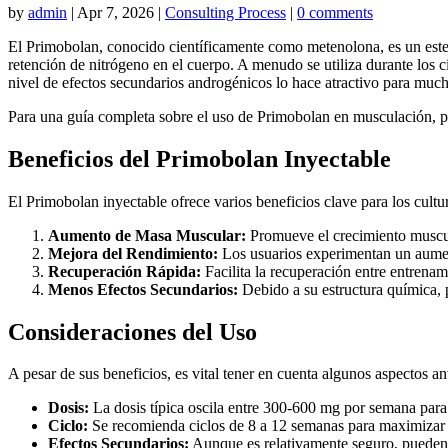
by
admin
|
Apr 7, 2026
|
Consulting Process
|
0 comments
El Primobolan, conocido científicamente como metenolona, es un estero
retención de nitrógeno en el cuerpo. A menudo se utiliza durante los 
nivel de efectos secundarios androgénicos lo hace atractivo para much
Para una guía completa sobre el uso de Primobolan en musculación, pu
Beneficios del Primobolan Inyectable
El Primobolan inyectable ofrece varios beneficios clave para los cultur
Aumento de Masa Muscular:
Promueve el crecimiento muscul
Mejora del Rendimiento:
Los usuarios experimentan un aument
Recuperación Rápida:
Facilita la recuperación entre entrenam
Menos Efectos Secundarios:
Debido a su estructura química, 
Consideraciones del Uso
A pesar de sus beneficios, es vital tener en cuenta algunos aspectos an
Dosis:
La dosis típica oscila entre 300-600 mg por semana para
Ciclo:
Se recomienda ciclos de 8 a 12 semanas para maximizar l
Efectos Secundarios:
Aunque es relativamente seguro, pueden 