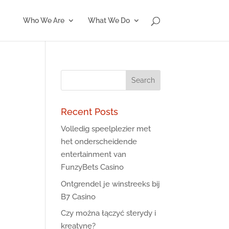
Who We Are
What We Do
Recent Posts
Volledig speelplezier met
het onderscheidende
entertainment van
FunzyBets Casino
Ontgrendel je winstreeks bij
B7 Casino
Czy można łączyć sterydy i
kreatynę?