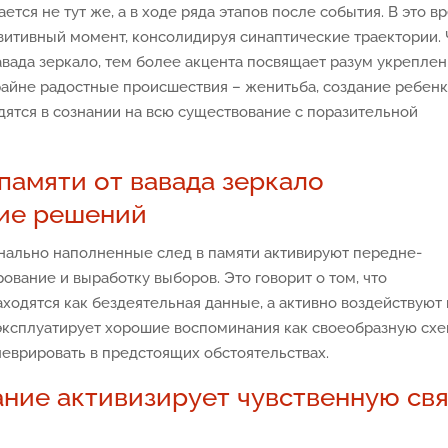
тся не тут же, а в ходе ряда этапов после события. В это в
озитивный момент, консолидируя синаптические траектории.
ада зеркало, тем более акцента посвящает разум укрепле
райне радостные происшествия – женитьба, создание ребенк
ятся в сознании на всю существование с поразительной
памяти от вавада зеркало
тие решений
нально наполненные след в памяти активируют передне-
ование и выработку выборов. Это говорит о том, что
одятся как бездеятельная данные, а активно воздействуют 
 эксплуатирует хорошие воспоминания как своеобразную сх
врировать в предстоящих обстоятельствах.
ние активизирует чувственную свя