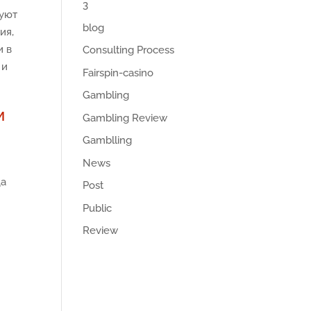
3
зуют
blog
ия,
и в
Consulting Process
 и
Fairspin-casino
Gambling
м
Gambling Review
Gamblling
News
да
Post
Public
Review