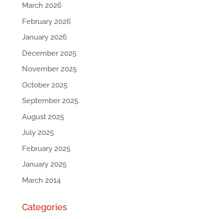
March 2026
February 2026
January 2026
December 2025
November 2025
October 2025
September 2025
August 2025
July 2025
February 2025
January 2025
March 2014
Categories