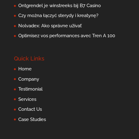
Ontgrendel je winstreeks bij B7 Casino
Czy można łączyć sterydy i kreatynę?
Nolvadex: Ako správne užívať
Optimisez vos performances avec Tren A 100
Quick Links
Home
Company
Testimonial
Services
Contact Us
Case Studies