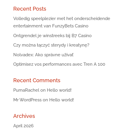
Recent Posts
Volledig speelplezier met het onderscheidende
entertainment van FunzyBets Casino
Ontgrendel je winstreeks bij B7 Casino
Czy można łączyć sterydy i kreatynę?
Nolvadex: Ako správne užívať
Optimisez vos performances avec Tren A 100
Recent Comments
PumaRachel
on
Hello world!
Mr WordPress
on
Hello world!
Archives
April 2026