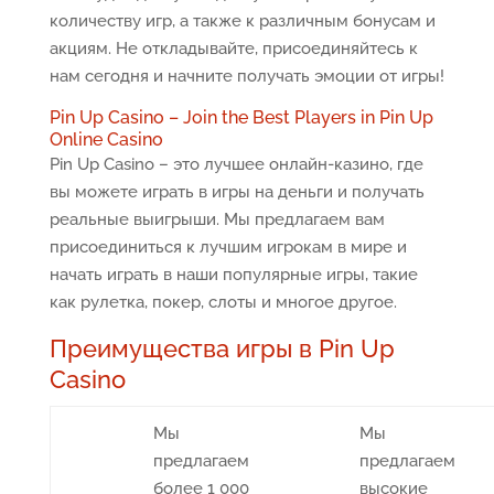
количеству игр, а также к различным бонусам и
акциям. Не откладывайте, присоединяйтесь к
нам сегодня и начните получать эмоции от игры!
Pin Up Casino – Join the Best Players in Pin Up
Online Casino
Pin Up Casino – это лучшее онлайн-казино, где
вы можете играть в игры на деньги и получать
реальные выигрыши. Мы предлагаем вам
присоединиться к лучшим игрокам в мире и
начать играть в наши популярные игры, такие
как рулетка, покер, слоты и многое другое.
Преимущества игры в Pin Up
Casino
Мы
Мы
предлагаем
предлагаем
более 1 000
высокие