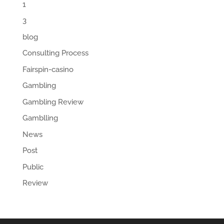
1
3
blog
Consulting Process
Fairspin-casino
Gambling
Gambling Review
Gamblling
News
Post
Public
Review