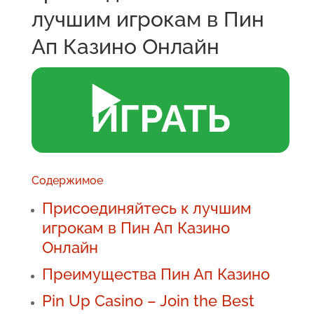
лучшим игрокам в Пин
Ап Казино Онлайн
▶️
ИГРАТЬ
Содержимое
Присоединяйтесь к лучшим
игрокам в Пин Ап Казино
Онлайн
Преимущества Пин Ап Казино
Pin Up Casino – Join the Best