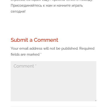
Присоединяйтесь к нам и начните играть
сегодня!
Submit a Comment
Your email address will not be published.
Required
fields are marked
*