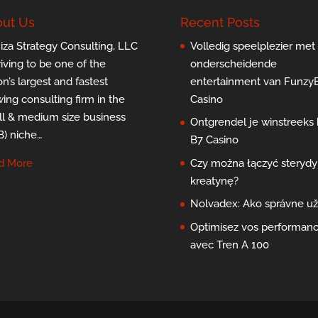
ut Us
Recent Posts
za Strategy Consulting, LLC
Volledig speelplezier met
triving to be one of the
onderscheidende
on’s largest and fastest
entertainment van Funzy
ing consulting firm in the
Casino
l & medium size business
Ontgrendel je winstreeks b
) niche…
B7 Casino
d More
Czy można łączyć sterydy 
kreatynę?
Nolvadex: Ako správne už
Optimisez vos performan
avec Tren A 100