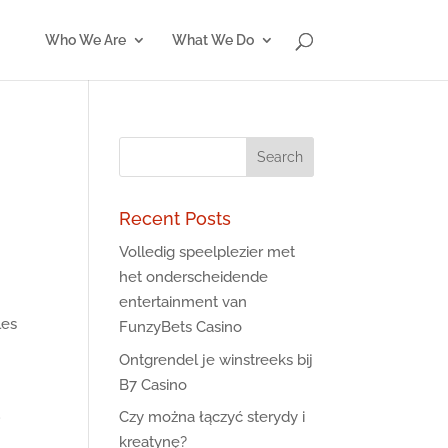
Who We Are
What We Do
Recent Posts
Volledig speelplezier met
het onderscheidende
entertainment van
les
FunzyBets Casino
Ontgrendel je winstreeks bij
B7 Casino
.
Czy można łączyć sterydy i
kreatynę?