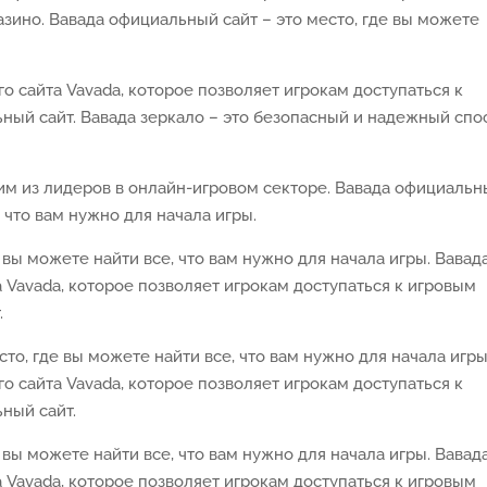
казино. Вавада официальный сайт – это место, где вы можете
о сайта Vavada, которое позволяет игрокам доступаться к
ный сайт. Вавада зеркало – это безопасный и надежный спо
ним из лидеров в онлайн-игровом секторе. Вавада официаль
, что вам нужно для начала игры.
 вы можете найти все, что вам нужно для начала игры. Вавад
 Vavada, которое позволяет игрокам доступаться к игровым
.
то, где вы можете найти все, что вам нужно для начала игры
о сайта Vavada, которое позволяет игрокам доступаться к
ный сайт.
 вы можете найти все, что вам нужно для начала игры. Вавад
 Vavada, которое позволяет игрокам доступаться к игровым