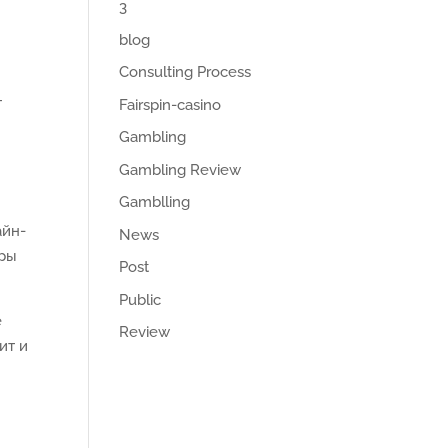
3
blog
Consulting Process
т
Fairspin-casino
Gambling
Gambling Review
Gamblling
айн-
News
гры
Post
Public
е
Review
ит и