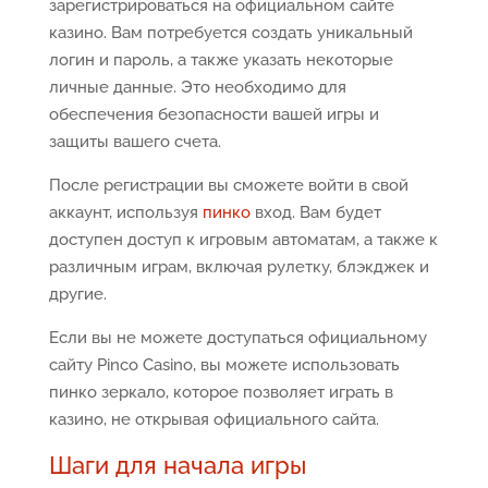
зарегистрироваться на официальном сайте
казино. Вам потребуется создать уникальный
логин и пароль, а также указать некоторые
личные данные. Это необходимо для
обеспечения безопасности вашей игры и
защиты вашего счета.
После регистрации вы сможете войти в свой
аккаунт, используя
пинко
вход. Вам будет
доступен доступ к игровым автоматам, а также к
различным играм, включая рулетку, блэкджек и
другие.
Если вы не можете доступаться официальному
сайту Pinco Casino, вы можете использовать
пинко зеркало, которое позволяет играть в
казино, не открывая официального сайта.
Шаги для начала игры