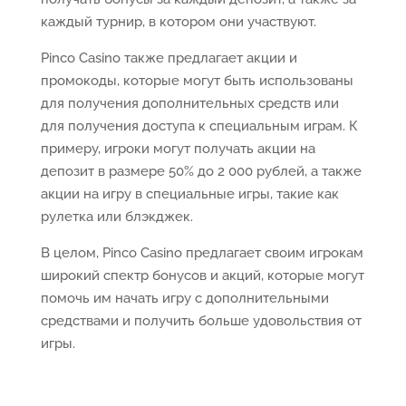
каждый турнир, в котором они участвуют.
Pinco Casino также предлагает акции и
промокоды, которые могут быть использованы
для получения дополнительных средств или
для получения доступа к специальным играм. К
примеру, игроки могут получать акции на
депозит в размере 50% до 2 000 рублей, а также
акции на игру в специальные игры, такие как
рулетка или блэкджек.
В целом, Pinco Casino предлагает своим игрокам
широкий спектр бонусов и акций, которые могут
помочь им начать игру с дополнительными
средствами и получить больше удовольствия от
игры.