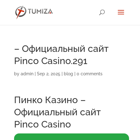
– Официальный сайт
Pinco Casino.291
by
admin
|
Sep 2, 2025
|
blog
|
0 comments
Пинко Казино –
Официальный сайт
Pinco Casino