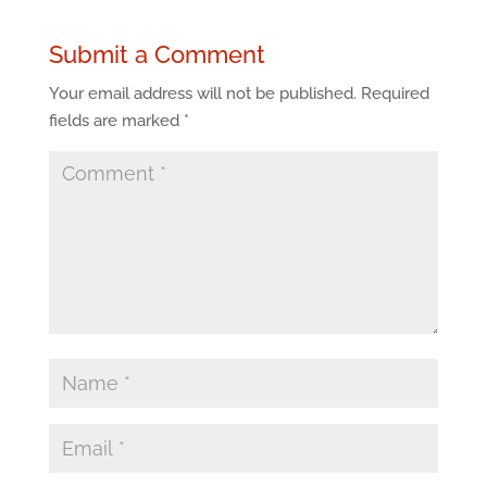
Submit a Comment
Your email address will not be published.
Required
fields are marked
*