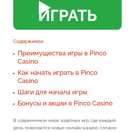
▶️
ИГРАТЬ
Содержимое
Преимущества игры в Pinco
Casino
Как начать играть в Pinco
Casino
Шаги для начала игры
Бонусы и акции в Pinco Casino
В современном мире азартных игр, где каждый
день появляются новые онлайн-казино, сложно