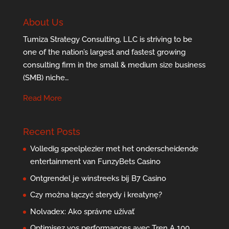
About Us
Tumiza Strategy Consulting, LLC is striving to be
one of the nation’s largest and fastest growing
consulting firm in the small & medium size business
(SMB) niche…
Read More
Recent Posts
Volledig speelplezier met het onderscheidende
entertainment van FunzyBets Casino
Ontgrendel je winstreeks bij B7 Casino
Czy można łączyć sterydy i kreatynę?
Nolvadex: Ako správne užívať
Optimisez vos performances avec Tren A 100