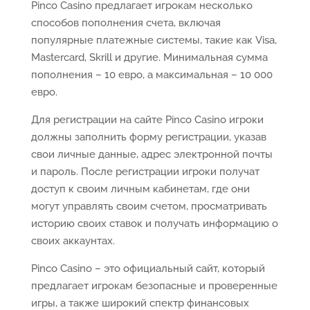
Pinco Casino предлагает игрокам несколько
способов пополнения счета, включая
популярные платежные системы, такие как Visa,
Mastercard, Skrill и другие. Минимальная сумма
пополнения – 10 евро, а максимальная – 10 000
евро.
Для регистрации на сайте Pinco Casino игроки
должны заполнить форму регистрации, указав
свои личные данные, адрес электронной почты
и пароль. После регистрации игроки получат
доступ к своим личным кабинетам, где они
могут управлять своим счетом, просматривать
историю своих ставок и получать информацию о
своих аккаунтах.
Pinco Casino – это официальный сайт, который
предлагает игрокам безопасные и проверенные
игры, а также широкий спектр финансовых