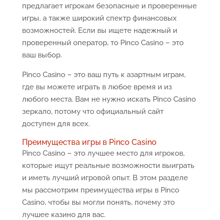
предлагает игрокам безопасные и проверенные
игры, а также широкий спектр финансовых
возможностей. Если вы ищете надежный и
проверенный оператор, то Pinco Casino – это
ваш выбор.
Pinco Casino – это ваш путь к азартным играм,
где вы можете играть в любое время и из
любого места. Вам не нужно искать Pinco Casino
зеркало, потому что официальный сайт
доступен для всех.
Преимущества игры в Pinco Casino
Pinco Casino – это лучшее место для игроков,
которые ищут реальные возможности выиграть
и иметь лучший игровой опыт. В этом разделе
мы рассмотрим преимущества игры в Pinco
Casino, чтобы вы могли понять, почему это
лучшее казино для вас.