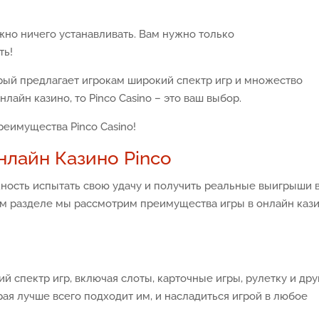
ужно ничего устанавливать. Вам нужно только
ть!
торый предлагает игрокам широкий спектр игр и множество
нлайн казино, то Pinco Casino – это ваш выбор.
реимущества Pinco Casino!
лайн Казино Pinco
ожность испытать свою удачу и получить реальные выигрыши 
том разделе мы рассмотрим преимущества игры в онлайн каз
й спектр игр, включая слоты, карточные игры, рулетку и дру
рая лучше всего подходит им, и насладиться игрой в любое