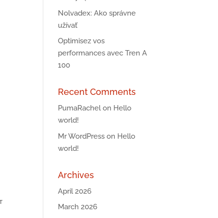
Nolvadex: Ako správne
užívať
Optimisez vos
performances avec Tren A
100
Recent Comments
PumaRachel
on
Hello
world!
Mr WordPress
on
Hello
world!
Archives
April 2026
т
March 2026