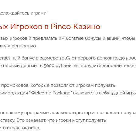
наслаждайтесь играми!
ых Игроков в Pinco Казино
вых игроков и предлагать им богатые бонусы и акции, чтобы
 и уверенностью.
твенный бонус в размере 100% от первого депозита, до 500
ете первый депозит в 5000 рублей, вы получите дополнительн
и промокодов, которые позволяют игрокам получать
мер, акция “Welcome Package” включает в себя 5 дней игры
 к нашему программе лояльности, которая позволяет получ
авку. Это означает, что игроки могут получать
о играя в казино.