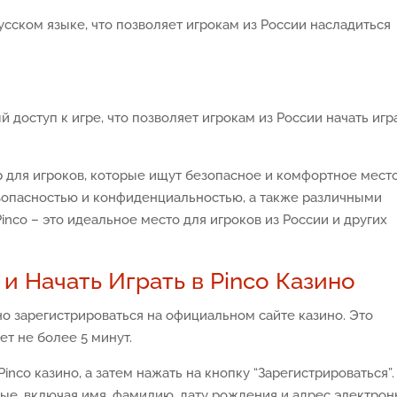
усском языке, что позволяет игрокам из России насладиться
 доступ к игре, что позволяет игрокам из России начать игр
р для игроков, которые ищут безопасное и комфортное мест
езопасностью и конфиденциальностью, а также различными
nco – это идеальное место для игроков из России и других
и Начать Играть в Pinco Казино
жно зарегистрироваться на официальном сайте казино. Это
ет не более 5 минут.
nco казино, а затем нажать на кнопку “Зарегистрироваться”.
ые, включая имя, фамилию, дату рождения и адрес электро