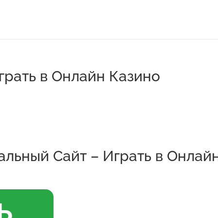
рать в Онлайн Казино
льный Сайт – Играть в Онлай
Ь