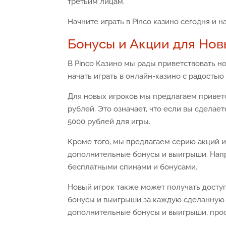
третьим лицам.
Начните играть в Pinco казино сегодня и 
Бонусы и Акции для Нов
В Pinco Казино мы рады приветствовать но
начать играть в онлайн-казино с радостью
Для новых игроков мы предлагаем приветс
рублей. Это означает, что если вы сдела
5000 рублей для игры.
Кроме того, мы предлагаем серию акций 
дополнительные бонусы и выигрыши. Напри
бесплатными спинами и бонусами.
Новый игрок также может получать доступ
бонусы и выигрыши за каждую сделанную ст
дополнительные бонусы и выигрыши, прост