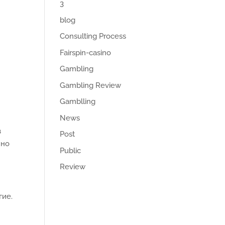
3
blog
Consulting Process
Fairspin-casino
Gambling
Gambling Review
Gamblling
News
в
Post
ино
Public
Review
гие.