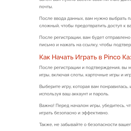
почты.
После ввода данных, вам нужно выбрать п
сложный, чтобы предотвратить доступ к в
После регистрации, вам будет отправлено
письмо и нажать на ссылку, чтобы подтве
Как Начать Играть в Pinco К
После регистрации и подтверждения, вы м
игры, включая слоты, карточные игры и иг
Выберите игру, которая вам понравилась, 
используя ваш аккаунт и пароль.
Важно! Перед началом игры, убедитесь, ч
играть безопасно и эффективно.
Также, не забывайте о безопасности вашег