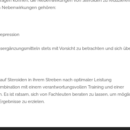
ragen können, die Nebenwirkungen von Steroiden zu reduzieren
hen Nebenwirkungen gehören:
Depression
gsergänzungsmitteln stets mit Vorsicht zu betrachten und sich üb
uf Steroiden in ihrem Streben nach optimaler Leistung
 Kombination mit einem verantwortungsvollen Training und einer
s ist ratsam, sich von Fachleuten beraten zu lassen, um mögl
rgebnisse zu erzielen.