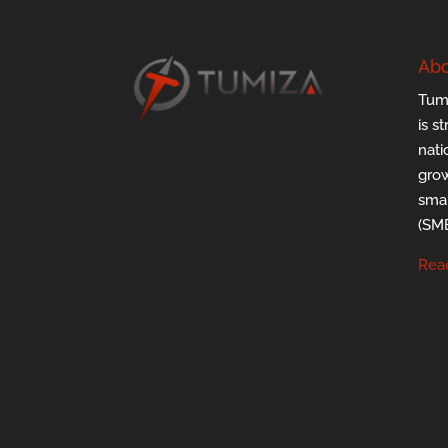
Abo
Tumi
is s
nati
grow
smal
(SMB
Rea