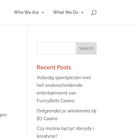
Who We Are
What We Do
n
Recent Posts
Volledig speelplezier met
n
het onderscheidende
entertainment van
FunzyBets Casino
Ontgrendel je winstreeks bij
gen
B7 Casino
Czy można łączyć sterydy i
kreatynę?