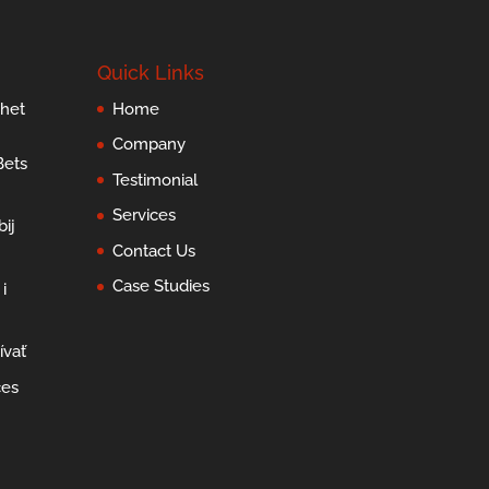
Quick Links
 het
Home
Company
Bets
Testimonial
Services
ij
Contact Us
Case Studies
i
ívať
ces