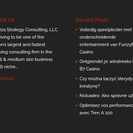
ut Us
Recent Posts
za Strategy Consulting, LLC
Volledig speelplezier met
triving to be one of the
onderscheidende
on’s largest and fastest
entertainment van Funzy
ing consulting firm in the
Casino
l & medium size business
Ontgrendel je winstreeks b
) niche…
B7 Casino
d More
Czy można łączyć sterydy 
kreatynę?
Nolvadex: Ako správne už
Optimisez vos performan
avec Tren A 100