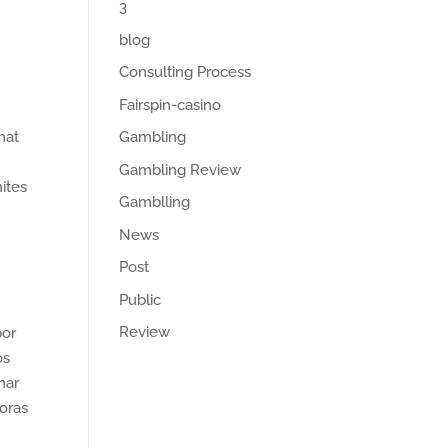
3
blog
Consulting Process
Fairspin-casino
hat
Gambling
Gambling Review
ites
Gamblling
News
Post
Public
Review
por
os
mar
horas