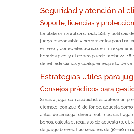
Seguridad y atención al cl
Soporte, licencias y protecció
La plataforma aplica cifrado SSL y políticas 
juego responsable y herramientas para limitar
en vivo y correo electrónico; en mi experienci
horarios pico, y el correo puede tardar 24-48
de retirada diarios y cualquier requisito de ver
Estrategias útiles para ju
Consejos prácticos para gestio
Si vas a jugar con asiduidad, establece un pr
ejemplo, con 200 € de fondo, apuesta como 
antes de arriesgar dinero real: muchas traga
bonos, calcula el requisito de apuesta (p. ej
de juego breves, tipo sesiones de 30–60 minut