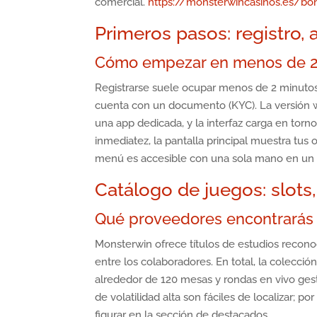
comercial.
https://monsterwincasinos.es/b
Primeros pasos: registro, 
Cómo empezar en menos de 2
Registrarse suele ocupar menos de 2 minutos:
cuenta con un documento (KYC). La versión w
una app dedicada, y la interfaz carga en torn
inmediatez, la pantalla principal muestra tus 
menú es accesible con una sola mano en un
Catálogo de juegos: slots
Qué proveedores encontrarás 
Monsterwin ofrece títulos de estudios recono
entre los colaboradores. En total, la colecc
alrededor de 120 mesas y rondas en vivo gesti
de volatilidad alta son fáciles de localizar;
figurar en la sección de destacados.