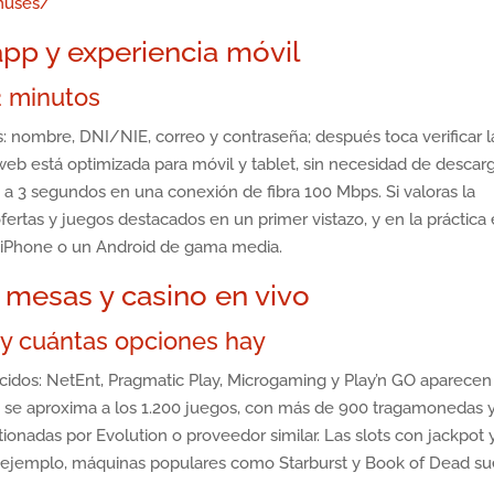
onuses/
app y experiencia móvil
 minutos
 nombre, DNI/NIE, correo y contraseña; después toca verificar l
eb está optimizada para móvil y tablet, sin necesidad de descar
o a 3 segundos en una conexión de fibra 100 Mbps. Si valoras la
ofertas y juegos destacados en un primer vistazo, y en la práctica 
 iPhone o un Android de gama media.
, mesas y casino en vivo
y cuántas opciones hay
cidos: NetEnt, Pragmatic Play, Microgaming y Play’n GO aparecen
ión se aproxima a los 1.200 juegos, con más de 900 tragamonedas 
onadas por Evolution o proveedor similar. Las slots con jackpot y
 por ejemplo, máquinas populares como Starburst y Book of Dead s