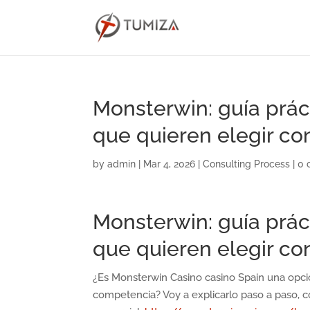
Monsterwin: guía prác
que quieren elegir co
by
admin
|
Mar 4, 2026
|
Consulting Process
|
0 
Monsterwin: guía prác
que quieren elegir co
¿Es Monsterwin Casino casino Spain una opci
competencia? Voy a explicarlo paso a paso, co