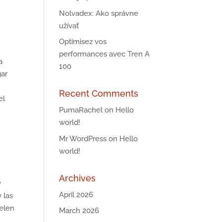
Nolvadex: Ako správne
užívať
Optimisez vos
performances avec Tren A
a
100
gar
Recent Comments
el
PumaRachel
on
Hello
world!
Mr WordPress
on
Hello
world!
Archives
y
April 2026
 las
uelen
March 2026