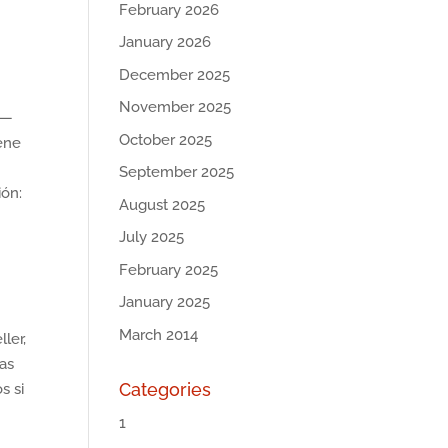
February 2026
January 2026
December 2025
November 2025
s—
October 2025
iene
September 2025
ión:
August 2025
July 2025
February 2025
January 2025
March 2014
ler,
ras
Categories
s si
1