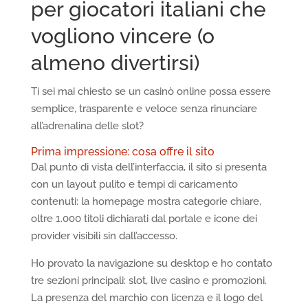
per giocatori italiani che
vogliono vincere (o
almeno divertirsi)
Ti sei mai chiesto se un casinò online possa essere
semplice, trasparente e veloce senza rinunciare
all’adrenalina delle slot?
Prima impressione: cosa offre il sito
Dal punto di vista dell’interfaccia, il sito si presenta
con un layout pulito e tempi di caricamento
contenuti: la homepage mostra categorie chiare,
oltre 1.000 titoli dichiarati dal portale e icone dei
provider visibili sin dall’accesso.
Ho provato la navigazione su desktop e ho contato
tre sezioni principali: slot, live casino e promozioni.
La presenza del marchio con licenza e il logo del