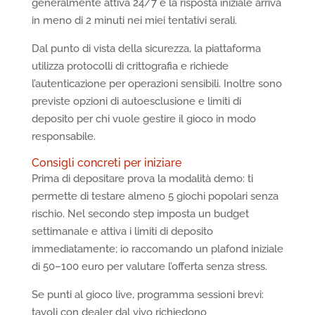
generalmente attiva 24/7 e la risposta iniziale arriva
in meno di 2 minuti nei miei tentativi serali.
Dal punto di vista della sicurezza, la piattaforma
utilizza protocolli di crittografia e richiede
l’autenticazione per operazioni sensibili. Inoltre sono
previste opzioni di autoesclusione e limiti di
deposito per chi vuole gestire il gioco in modo
responsabile.
Consigli concreti per iniziare
Prima di depositare prova la modalità demo: ti
permette di testare almeno 5 giochi popolari senza
rischio. Nel secondo step imposta un budget
settimanale e attiva i limiti di deposito
immediatamente; io raccomando un plafond iniziale
di 50–100 euro per valutare l’offerta senza stress.
Se punti al gioco live, programma sessioni brevi:
tavoli con dealer dal vivo richiedono