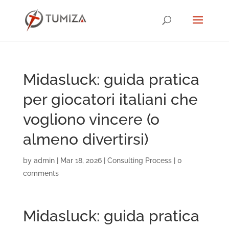
Midasluck: guida pratica
per giocatori italiani che
vogliono vincere (o
almeno divertirsi)
by
admin
|
Mar 18, 2026
|
Consulting Process
|
0
comments
Midasluck: guida pratica