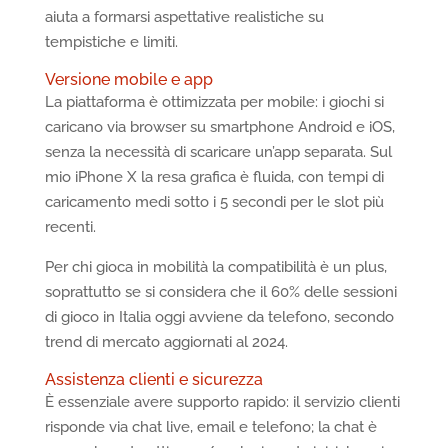
aiuta a formarsi aspettative realistiche su
tempistiche e limiti.
Versione mobile e app
La piattaforma è ottimizzata per mobile: i giochi si
caricano via browser su smartphone Android e iOS,
senza la necessità di scaricare un’app separata. Sul
mio iPhone X la resa grafica è fluida, con tempi di
caricamento medi sotto i 5 secondi per le slot più
recenti.
Per chi gioca in mobilità la compatibilità è un plus,
soprattutto se si considera che il 60% delle sessioni
di gioco in Italia oggi avviene da telefono, secondo
trend di mercato aggiornati al 2024.
Assistenza clienti e sicurezza
È essenziale avere supporto rapido: il servizio clienti
risponde via chat live, email e telefono; la chat è