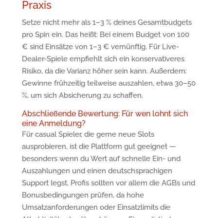
Praxis
Setze nicht mehr als 1–3 % deines Gesamtbudgets
pro Spin ein. Das heißt: Bei einem Budget von 100
€ sind Einsätze von 1–3 € vernünftig. Für Live-
Dealer-Spiele empfiehlt sich ein konservativeres
Risiko, da die Varianz höher sein kann. Außerdem:
Gewinne frühzeitig teilweise auszahlen, etwa 30–50
%, um sich Absicherung zu schaffen.
Abschließende Bewertung: Für wen lohnt sich
eine Anmeldung?
Für casual Spieler, die gerne neue Slots
ausprobieren, ist die Plattform gut geeignet —
besonders wenn du Wert auf schnelle Ein- und
Auszahlungen und einen deutschsprachigen
Support legst. Profis sollten vor allem die AGBs und
Bonusbedingungen prüfen, da hohe
Umsatzanforderungen oder Einsatzlimits die