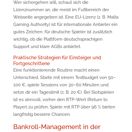
Wer sichergehen will, schaut sich die
Lizenznummer an, die meist im Fußbereich der
Webseite angegeben ist. Eine EU-Lizenz (z. B. Malta
Gaming Authority) ist für internationale Anbieter ein
gutes Zeichen; für deutsche Spieler ist zusätzlich
wichtig, ob die Plattform deutschsprachigen
Support und klare AGBs anbietet.
Praktische Strategien für Einsteiger und
Fortgeschrittene
Eine funktionierende Routine macht einen
Unterschied. Starte mit einem Testbudget von 50–
100 €, spiele Sessions von 30–60 Minuten und
setze dir ein Tageslimit (z. B. 20 €). Bei Slotspielen
ist es sinnvoll, vorher den RTP-Wert (Return to
Player) zu prüfen; Spiele mit RTP über 96 % bieten
langfristig bessere Chancen.
Bankroll-Management in der