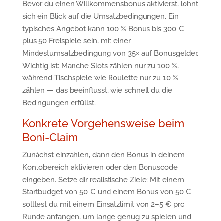
Bevor du einen Willkommensbonus aktivierst, lohnt
sich ein Blick auf die Umsatzbedingungen. Ein
typisches Angebot kann 100 % Bonus bis 300 €
plus 50 Freispiele sein, mit einer
Mindestumsatzbedingung von 35× auf Bonusgelder.
Wichtig ist: Manche Slots zählen nur zu 100 %,
während Tischspiele wie Roulette nur zu 10 %
zählen — das beeinflusst, wie schnell du die
Bedingungen erfüllst.
Konkrete Vorgehensweise beim
Boni-Claim
Zunächst einzahlen, dann den Bonus in deinem
Kontobereich aktivieren oder den Bonuscode
eingeben. Setze dir realistische Ziele: Mit einem
Startbudget von 50 € und einem Bonus von 50 €
solltest du mit einem Einsatzlimit von 2–5 € pro
Runde anfangen, um lange genug zu spielen und