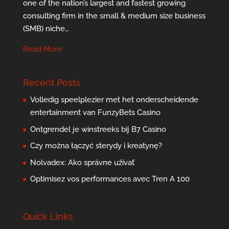
one of the nation’s largest and fastest growing
consulting firm in the small & medium size business
(SMB) niche…
Read More
Recent Posts
Volledig speelplezier met het onderscheidende
entertainment van FunzyBets Casino
Ontgrendel je winstreeks bij B7 Casino
Czy można łączyć sterydy i kreatynę?
Nolvadex: Ako správne užívať
Optimisez vos performances avec Tren A 100
Quick Links