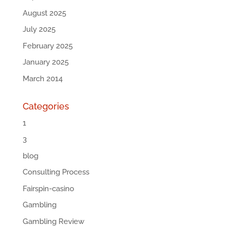
August 2025
July 2025
February 2025
January 2025
March 2014
Categories
1
3
blog
Consulting Process
Fairspin-casino
Gambling
Gambling Review