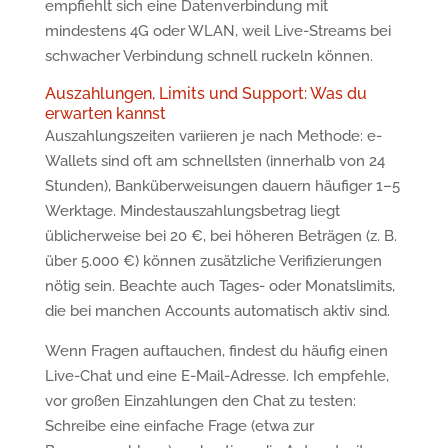
empfiehlt sich eine Datenverbindung mit
mindestens 4G oder WLAN, weil Live-Streams bei
schwacher Verbindung schnell ruckeln können.
Auszahlungen, Limits und Support: Was du
erwarten kannst
Auszahlungszeiten variieren je nach Methode: e-
Wallets sind oft am schnellsten (innerhalb von 24
Stunden), Banküberweisungen dauern häufiger 1–5
Werktage. Mindestauszahlungsbetrag liegt
üblicherweise bei 20 €, bei höheren Beträgen (z. B.
über 5.000 €) können zusätzliche Verifizierungen
nötig sein. Beachte auch Tages- oder Monatslimits,
die bei manchen Accounts automatisch aktiv sind.
Wenn Fragen auftauchen, findest du häufig einen
Live-Chat und eine E-Mail-Adresse. Ich empfehle,
vor großen Einzahlungen den Chat zu testen:
Schreibe eine einfache Frage (etwa zur