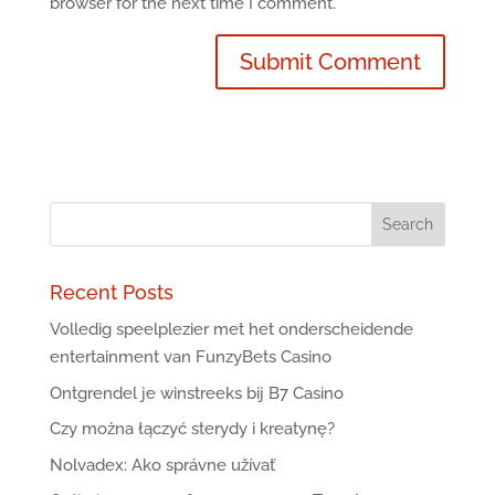
browser for the next time I comment.
Recent Posts
Volledig speelplezier met het onderscheidende
entertainment van FunzyBets Casino
Ontgrendel je winstreeks bij B7 Casino
Czy można łączyć sterydy i kreatynę?
Nolvadex: Ako správne užívať