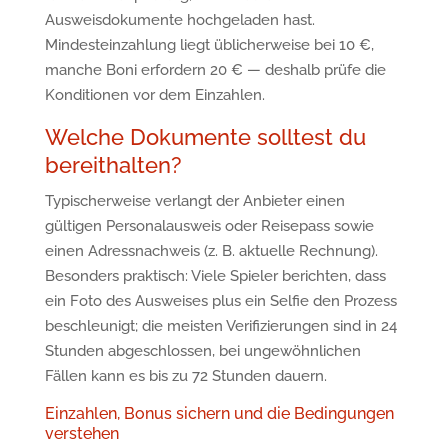
Ausweisdokumente hochgeladen hast.
Mindesteinzahlung liegt üblicherweise bei 10 €,
manche Boni erfordern 20 € — deshalb prüfe die
Konditionen vor dem Einzahlen.
Welche Dokumente solltest du
bereithalten?
Typischerweise verlangt der Anbieter einen
gültigen Personalausweis oder Reisepass sowie
einen Adressnachweis (z. B. aktuelle Rechnung).
Besonders praktisch: Viele Spieler berichten, dass
ein Foto des Ausweises plus ein Selfie den Prozess
beschleunigt; die meisten Verifizierungen sind in 24
Stunden abgeschlossen, bei ungewöhnlichen
Fällen kann es bis zu 72 Stunden dauern.
Einzahlen, Bonus sichern und die Bedingungen
verstehen