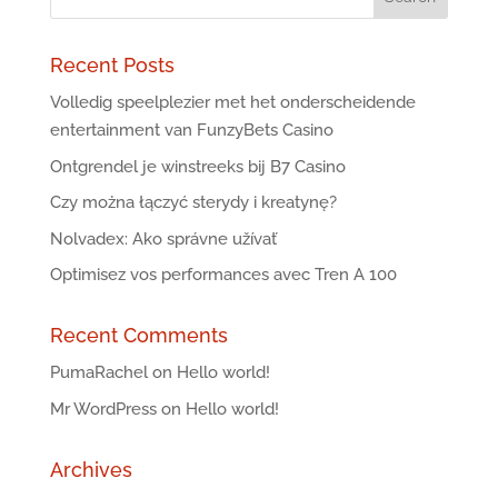
Recent Posts
Volledig speelplezier met het onderscheidende
entertainment van FunzyBets Casino
Ontgrendel je winstreeks bij B7 Casino
Czy można łączyć sterydy i kreatynę?
Nolvadex: Ako správne užívať
Optimisez vos performances avec Tren A 100
Recent Comments
PumaRachel
on
Hello world!
Mr WordPress
on
Hello world!
Archives