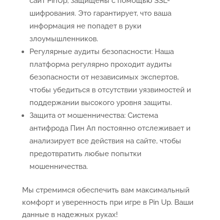
сайт PinUp, защищены с помощью SSL-
шифрования. Это гарантирует, что ваша
информация не попадет в руки
злоумышленников.
Регулярные аудиты безопасности: Наша
платформа регулярно проходит аудиты
безопасности от независимых экспертов,
чтобы убедиться в отсутствии уязвимостей и
поддержании высокого уровня защиты.
Защита от мошенничества: Система
антифрода Пин Ап постоянно отслеживает и
анализирует все действия на сайте, чтобы
предотвратить любые попытки
мошенничества.
Мы стремимся обеспечить вам максимальный
комфорт и уверенность при игре в Pin Up. Ваши
данные в надежных руках!