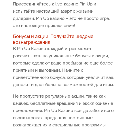
Присоединяйтесь к live-казино Pin Up и
испытайте настоящий азарт с живыми
дилерами. Pin Up казино – это не просто игра,
это настоящее приключение!
Бонусы и акции: Получайте щедрые
вознаграждения
В Pin Up Казино каждый игрок может
рассчитывать на уникальные бонусы и акции,
которые сделают ваше пребывание еще более
приятным и выгодным. Начните с
приветственного бонуса, который увеличит ваш
депозит и даст больше возможностей для игры.
Не пропустите регулярные акции, такие как
кэшбэк, бесплатные вращения и эксклюзивные
предложения. Pin Up Казино всегда заботится о
своих игроках, предлагая постоянные
вознаграждения и специальные программы