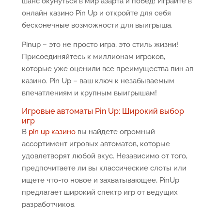
шанс окунуться в мир азарта и побед! Играйте в
онлайн казино Pin Up и откройте для себя
бесконечные возможности для выигрыша.
Pinup – это не просто игра, это стиль жизни!
Присоединяйтесь к миллионам игроков,
которые уже оценили все преимущества пин ап
казино. Pin Up – ваш ключ к незабываемым
впечатлениям и крупным выигрышам!
Игровые автоматы Pin Up: Широкий выбор
игр
В
pin up казино
вы найдете огромный
ассортимент игровых автоматов, которые
удовлетворят любой вкус. Независимо от того,
предпочитаете ли вы классические слоты или
ищете что-то новое и захватывающее, PinUp
предлагает широкий спектр игр от ведущих
разработчиков.