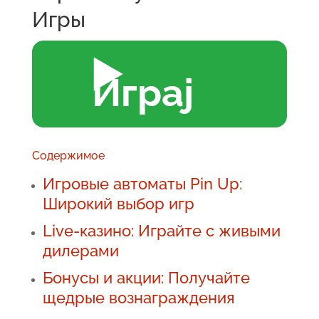
Игры
▶️
Играј
Содержимое
Игровые автоматы Pin Up:
Широкий выбор игр
Live-казино: Играйте с живыми
дилерами
Бонусы и акции: Получайте
щедрые вознаграждения