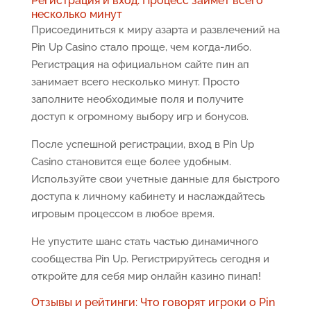
Регистрация и вход: Процесс займет всего
несколько минут
Присоединиться к миру азарта и развлечений на
Pin Up Casino стало проще, чем когда-либо.
Регистрация на официальном сайте пин ап
занимает всего несколько минут. Просто
заполните необходимые поля и получите
доступ к огромному выбору игр и бонусов.
После успешной регистрации, вход в Pin Up
Casino становится еще более удобным.
Используйте свои учетные данные для быстрого
доступа к личному кабинету и наслаждайтесь
игровым процессом в любое время.
Не упустите шанс стать частью динамичного
сообщества Pin Up. Регистрируйтесь сегодня и
откройте для себя мир онлайн казино пинап!
Отзывы и рейтинги: Что говорят игроки о Pin