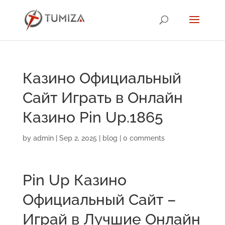
Казино Официальный
Сайт Играть в Онлайн
Казино Pin Up.1865
by
admin
|
Sep 2, 2025
|
blog
|
0 comments
Pin Up Казино
Официальный Сайт –
Играй в Лучшие Онлайн