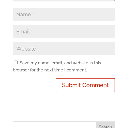
Save my name, email, and website in this
browser for the next time I comment.