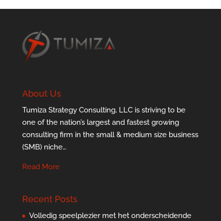
About Us
Tumiza Strategy Consulting, LLC is striving to be
one of the nation’s largest and fastest growing
consulting firm in the small & medium size business
(SMB) niche…
Read More
Recent Posts
Volledig speelplezier met het onderscheidende