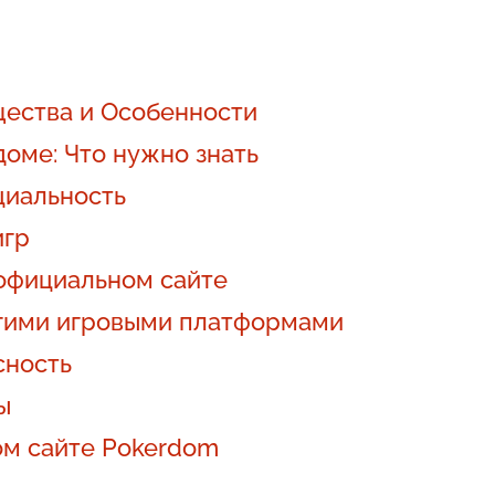
ества и Особенности
доме: Что нужно знать
циальность
игр
 официальном сайте
угими игровыми платформами
сность
ы
ом сайте Pokerdom