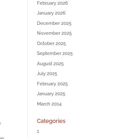
February 2026
January 2026
December 2025
November 2025
October 2025
September 2025
August 2025
July 2025
February 2025
January 2025
March 2014
Categories
в
1
ую