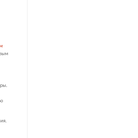
ом
овым
ры,
ию
ия,