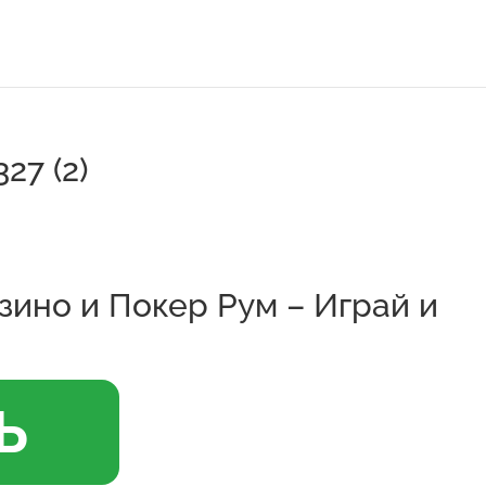
27 (2)
ино и Покер Рум – Играй и
Ь