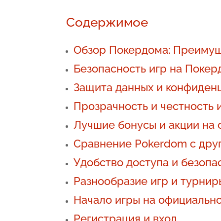
Содержимое
Обзор Покердома: Преимущ
Безопасность игр на Покер
Защита данных и конфиден
Прозрачность и честность 
Лучшие бонусы и акции на
Сравнение Pokerdom с др
Удобство доступа и безопа
Разнообразие игр и турнир
Начало игры на официальн
Регистрация и вход