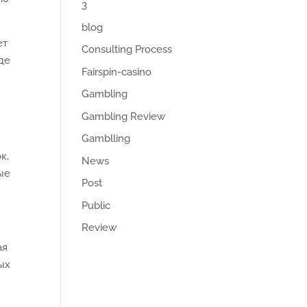
3
blog
ет
Consulting Process
де
Fairspin-casino
Gambling
Gambling Review
Gamblling
к,
News
ые
Post
Public
Review
ая
ых