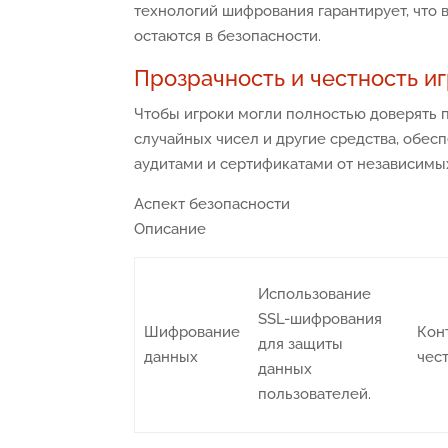
технологий шифрования гарантирует, что
остаются в безопасности.
Прозрачность и честность и
Чтобы игроки могли полностью доверять 
случайных чисел и другие средства, обе
аудитами и сертификатами от независимы
Аспект безопасности
Описание
Использование
SSL-шифрования
Шифрование
Кон
для защиты
данных
чес
данных
пользователей.