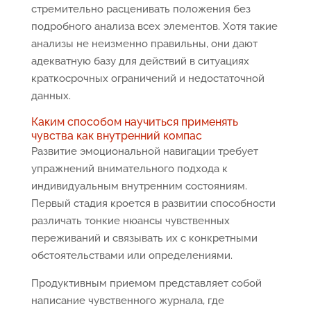
стремительно расценивать положения без
подробного анализа всех элементов. Хотя такие
анализы не неизменно правильны, они дают
адекватную базу для действий в ситуациях
краткосрочных ограничений и недостаточной
данных.
Каким способом научиться применять
чувства как внутренний компас
Развитие эмоциональной навигации требует
упражнений внимательного подхода к
индивидуальным внутренним состояниям.
Первый стадия кроется в развитии способности
различать тонкие нюансы чувственных
переживаний и связывать их с конкретными
обстоятельствами или определениями.
Продуктивным приемом представляет собой
написание чувственного журнала, где