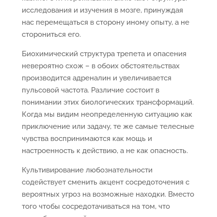
исследования и изучения в мозге, принуждая
нас перемещаться в сторону иному опыту, а не
сторониться его.
Биохимический структура трепета и опасения
невероятно схож – в обоих обстоятельствах
производится адреналин и увеличивается
пульсовой частота. Различие состоит в
понимании этих биологических трансформаций.
Когда мы видим неопределенную ситуацию как
приключение или задачу, те же самые телесные
чувства воспринимаются как мощь и
настроенность к действию, а не как опасность.
Культивирование любознательности
содействует сменить акцент сосредоточения с
вероятных угроз на возможные находки. Вместо
того чтобы сосредотачиваться на том, что