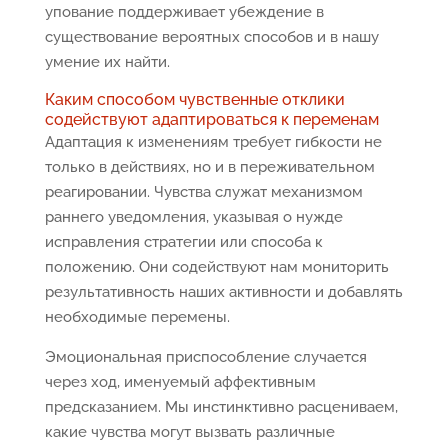
упование поддерживает убеждение в
существование вероятных способов и в нашу
умение их найти.
Каким способом чувственные отклики
содействуют адаптироваться к переменам
Адаптация к изменениям требует гибкости не
только в действиях, но и в переживательном
реагировании. Чувства служат механизмом
раннего уведомления, указывая о нужде
исправления стратегии или способа к
положению. Они содействуют нам мониторить
результативность наших активности и добавлять
необходимые перемены.
Эмоциональная приспособление случается
через ход, именуемый аффективным
предсказанием. Мы инстинктивно расцениваем,
какие чувства могут вызвать различные