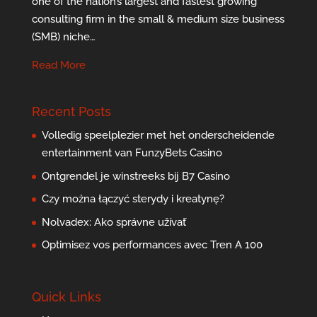
one of the nation’s largest and fastest growing
consulting firm in the small & medium size business
(SMB) niche…
Read More
Recent Posts
Volledig speelplezier met het onderscheidende
entertainment van FunzyBets Casino
Ontgrendel je winstreeks bij B7 Casino
Czy można łączyć sterydy i kreatynę?
Nolvadex: Ako správne užívať
Optimisez vos performances avec Tren A 100
Quick Links