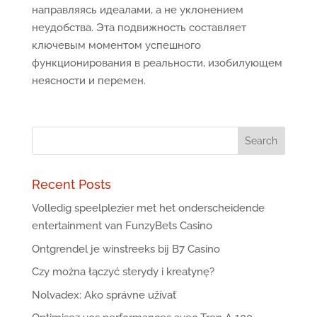
направляясь идеалами, а не уклонением
неудобства. Эта подвижность составляет
ключевым моментом успешного
функционирования в реальности, изобилующем
неясности и перемен.
Recent Posts
Volledig speelplezier met het onderscheidende
entertainment van FunzyBets Casino
Ontgrendel je winstreeks bij B7 Casino
Czy można łączyć sterydy i kreatynę?
Nolvadex: Ako správne užívať