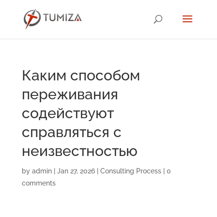
Каким способом
переживания
содействуют
справляться с
неизвестностью
by
admin
|
Jan 27, 2026
|
Consulting Process
|
0
comments