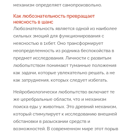
механизм определяет самопроизвольно.
Как любознательность превращает
неясность в шанс
Любознательность является одной из наиболее
сильных эмоций для функционирования с
неясностью в 1хбет. Оно трансформирует
неопределенность из родника беспокойства в
предмет исследования. Личности с развитым
любопытством понимают туманные положения
как задачи, которые увлекательно решать, а не
как затруднения, которых следует избегать.
Нейробиологически любопытство включает те
же церебральные области, что и механизм
поиска еды у животных. Это древний механизм,
который стимулирует к исследованию внешней
обстановки в разыскании средств и
возможностей. В современном мире этот порыв