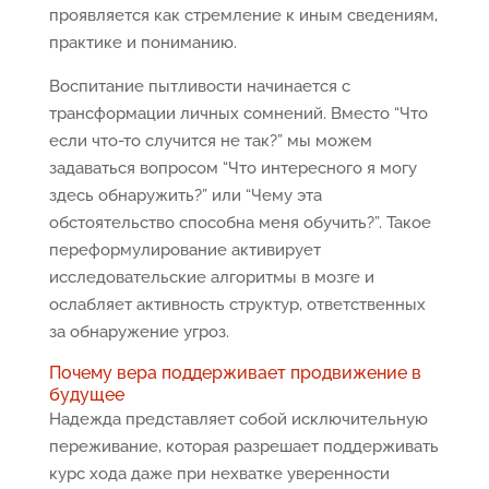
проявляется как стремление к иным сведениям,
практике и пониманию.
Воспитание пытливости начинается с
трансформации личных сомнений. Вместо “Что
если что-то случится не так?” мы можем
задаваться вопросом “Что интересного я могу
здесь обнаружить?” или “Чему эта
обстоятельство способна меня обучить?”. Такое
переформулирование активирует
исследовательские алгоритмы в мозге и
ослабляет активность структур, ответственных
за обнаружение угроз.
Почему вера поддерживает продвижение в
будущее
Надежда представляет собой исключительную
переживание, которая разрешает поддерживать
курс хода даже при нехватке уверенности