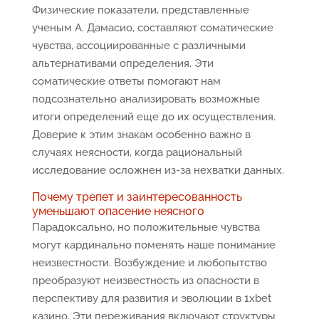
Физические показатели, представленные
ученым А. Дамасио, составляют соматические
чувства, ассоциированные с различными
альтернативами определения. Эти
соматические ответы помогают нам
подсознательно анализировать возможные
итоги определений еще до их осуществления.
Доверие к этим знакам особенно важно в
случаях неясности, когда рациональный
исследование осложнен из-за нехватки данных.
Почему трепет и заинтересованность
уменьшают опасение неясного
Парадоксально, но положительные чувства
могут кардинально поменять наше понимание
неизвестности. Возбуждение и любопытство
преобразуют неизвестность из опасности в
перспективу для развития и эволюции в 1xbet
казино. Эти переживания включают структуры