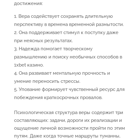
достижения:
Вера содействует сохранять длительную
перспективу в времена временной размытости.
Она поддерживает стимул к поступку даже
при неясных результатах.
Надежда помогает творческому
размышлению и поиску необычных способов в
1xbet казино.
Она развивает ментальную прочность и
умение переносить стрессы.
Упование формирует чувственный ресурс для
побеждения краткосрочных провалов.
Психологическая структура веры содержит три
составляющих: задачи, дороги их реализации и
ощущение личной возможности пройти по этим
путям. Даже когда точные маршруты туманны,