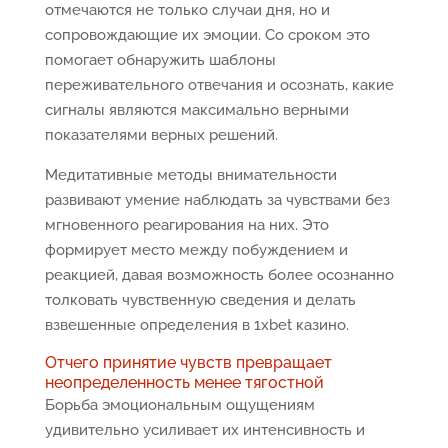
отмечаются не только случаи дня, но и
сопровождающие их эмоции. Со сроком это
помогает обнаружить шаблоны
переживательного отвечания и осознать, какие
сигналы являются максимально верными
показателями верных решений.
Медитативные методы внимательности
развивают умение наблюдать за чувствами без
мгновенного реагирования на них. Это
формирует место между побуждением и
реакцией, давая возможность более осознанно
толковать чувственную сведения и делать
взвешенные определения в 1xbet казино.
Отчего принятие чувств превращает
неопределенность менее тягостной
Борьба эмоциональным ощущениям
удивительно усиливает их интенсивность и