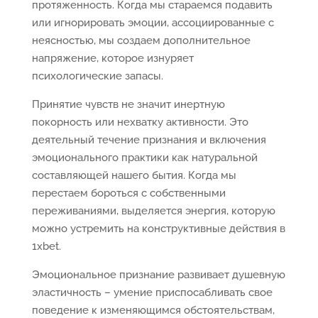
протяженность. Когда мы стараемся подавить
или игнорировать эмоции, ассоциированные с
неясностью, мы создаем дополнительное
напряжение, которое изнуряет
психологические запасы.
Принятие чувств не значит инертную
покорность или нехватку активности. Это
деятельный течение признания и включения
эмоционального практики как натуральной
составляющей нашего бытия. Когда мы
перестаем бороться с собственными
переживаниями, выделяется энергия, которую
можно устремить на конструктивные действия в
1xbet.
Эмоциональное признание развивает душевную
эластичность – умение приспосабливать свое
поведение к изменяющимся обстоятельствам,