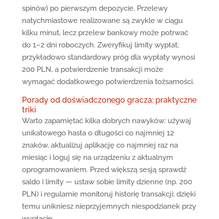
spinów) po pierwszym depozycie. Przelewy
natychmiastowe realizowane są zwykle w ciągu
kilku minut, lecz przelew bankowy może potrwać
do 1–2 dni roboczych. Zweryfikuj limity wypłat;
przykładowo standardowy próg dla wypłaty wynosi
200 PLN, a potwierdzenie transakcji może
wymagać dodatkowego potwierdzenia tożsamości.
Porady od doświadczonego gracza: praktyczne
triki
Warto zapamiętać kilka dobrych nawyków: używaj
unikatowego hasła o długości co najmniej 12
znaków, aktualizuj aplikację co najmniej raz na
miesiąc i loguj się na urządzeniu z aktualnym
oprogramowaniem. Przed większą sesją sprawdź
saldo i limity — ustaw sobie limity dzienne (np. 200
PLN) i regularnie monitoruj historię transakcji; dzięki
temu unikniesz nieprzyjemnych niespodzianek przy
wypłacie.