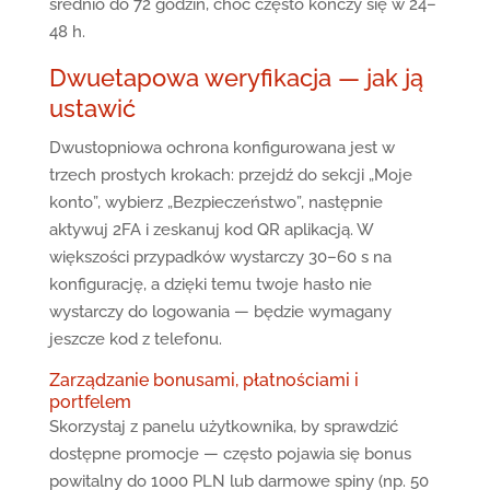
średnio do 72 godzin, choć często kończy się w 24–
48 h.
Dwuetapowa weryfikacja — jak ją
ustawić
Dwustopniowa ochrona konfigurowana jest w
trzech prostych krokach: przejdź do sekcji „Moje
konto”, wybierz „Bezpieczeństwo”, następnie
aktywuj 2FA i zeskanuj kod QR aplikacją. W
większości przypadków wystarczy 30–60 s na
konfigurację, a dzięki temu twoje hasło nie
wystarczy do logowania — będzie wymagany
jeszcze kod z telefonu.
Zarządzanie bonusami, płatnościami i
portfelem
Skorzystaj z panelu użytkownika, by sprawdzić
dostępne promocje — często pojawia się bonus
powitalny do 1000 PLN lub darmowe spiny (np. 50