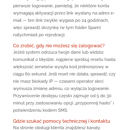
pierwsze logowanie, pamiętaj, że niektóre konta
wymagają aktywacji przez link wysłany na adres e-
mail — ten link zwykle wygasa po 24 godzinach,
więc sprawdź skrzynkę (w tym folder Spam)
natychmiast po rejestracji.
Co zrobić, gdy nie możesz się zalogować?
Jeżeli system odrzuca twoje dane lub widzisz
komunikat o błędzie, najpierw spróbuj resetu hasła:
większość serwisów wysyła kod jednorazowy w
ciągu 60 sekund. Jeśli reset nie działa, sprawdź, czy
nie masz blokady IP — czasami operator sieci
wymusza zmianę adresu, co wyłącza logowanie.
Przywrócenie dostępu często zajmuje od 5 do 30
minut przy zastosowaniu opcji „przypomnij hasło” i
potwierdzeniu kodem SMS.
Gdzie szukać pomocy technicznej i kontaktu
Na stronie obsługi klienta znajdziesz kanały