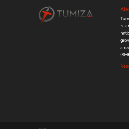
Abo
Tumi
is s
nati
grow
smal
(SMB
Rea