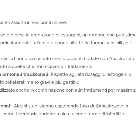
ere riassunti in vari punti chiave:
ozolo blocca la produzione di estrogeni, un ormone che può stim
particolarmente utile nelle donne affette da tumori sensibili agli
 clinici hanno dimostrato che le pazienti trattate con Anastrozolo
etto a quelle che non ricevono il trattamento.
ie ormonali tradizionali:
Rispetto agli alti dosaggi di estrogeni o
ti collaterali meno gravi e più gestibili.
ilizzato anche in combinazione con altri trattamenti per massimiz
monali:
Alcuni studi stanno esplorando l’uso dell’Anastrozolo in
come l’iperplasia endometriale e alcune forme di infertilità.