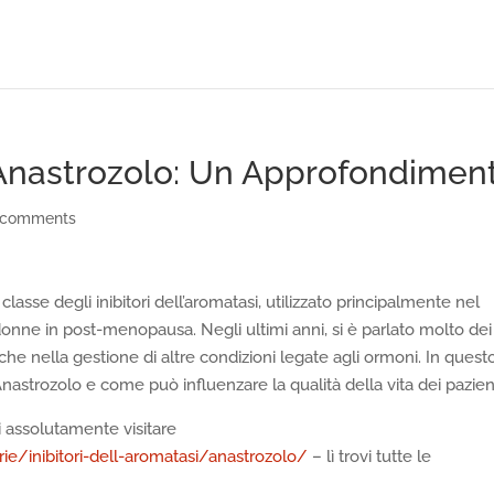
ell’Anastrozolo: Un Approfondimen
 comments
asse degli inibitori dell’aromatasi, utilizzato principalmente nel
ne in post-menopausa. Negli ultimi anni, si è parlato molto dei
nche nella gestione di altre condizioni legate agli ormoni. In quest
’Anastrozolo e come può influenzare la qualità della vita dei pazient
ti assolutamente visitare
/inibitori-dell-aromatasi/anastrozolo/
– lì trovi tutte le