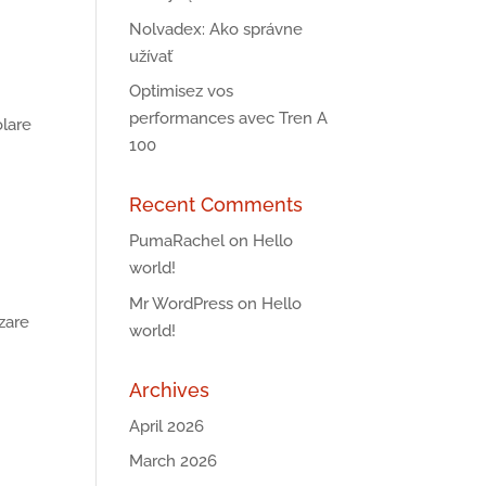
Nolvadex: Ako správne
užívať
Optimisez vos
performances avec Tren A
olare
100
Recent Comments
PumaRachel
on
Hello
world!
Mr WordPress
on
Hello
zare
world!
Archives
April 2026
March 2026