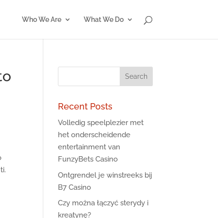
Who We Are
What We Do
to
Recent Posts
Volledig speelplezier met
het onderscheidende
entertainment van
o
FunzyBets Casino
i.
Ontgrendel je winstreeks bij
B7 Casino
Czy można łączyć sterydy i
kreatynę?