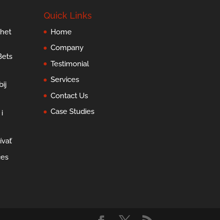
Quick Links
 het
Home
Company
Bets
Testimonial
Services
ij
Contact Us
Case Studies
i
ívať
ces