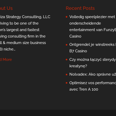
ut Us
Recent Posts
za Strategy Consulting, LLC
Volledig speelplezier met
triving to be one of the
onderscheidende
on’s largest and fastest
entertainment van Funzy
ing consulting firm in the
Casino
l & medium size business
Ontgrendel je winstreeks b
) niche…
B7 Casino
d More
Czy można łączyć sterydy 
kreatynę?
Nolvadex: Ako správne už
Optimisez vos performan
avec Tren A 100