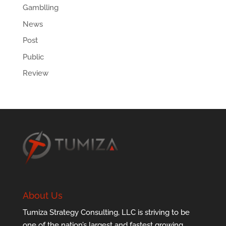
Gamblling
News
Post
Public
Review
About Us
Tumiza Strategy Consulting, LLC is striving to be
one of the nation’s largest and fastest growing