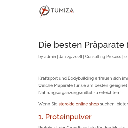
Die besten Präparate 
by
admin
|
Jan 29, 2026
|
Consulting Process
|
0
Kraftsport und Bodybuilding erfreuen sich imm
welche Präparate für sie am besten geeignet s
Nahrungsergänzungsmittel zu erleichtern.
Wenn Sie
steroide online shop
suchen, bieten
1. Proteinpulver
Protein ist der Grundbaustein für den Muske