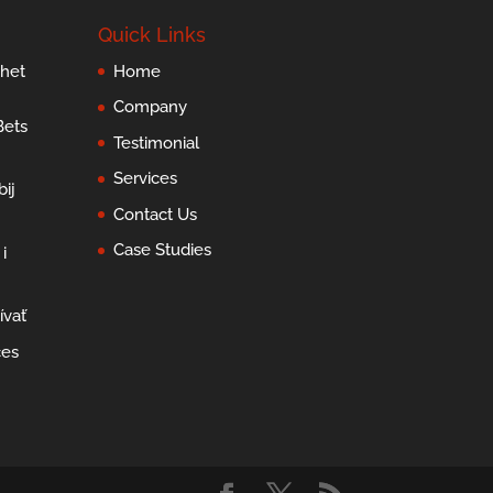
Quick Links
 het
Home
Company
Bets
Testimonial
Services
ij
Contact Us
Case Studies
i
ívať
ces