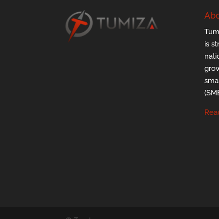
Abo
Tumi
is s
nati
grow
smal
(SMB
Rea