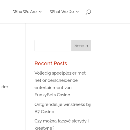
Who We Are
What We Do
Recent Posts
Volledig speelplezier met
het onderscheidende
t der
entertainment van
FunzyBets Casino
Ontgrendel je winstreeks bij
B7 Casino
Czy można łączyć sterydy i
kreatynę?