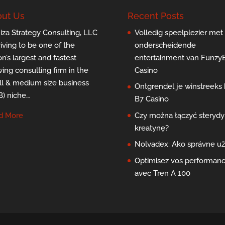
ut Us
Recent Posts
za Strategy Consulting, LLC
Volledig speelplezier met
triving to be one of the
onderscheidende
on’s largest and fastest
entertainment van Funzy
ing consulting firm in the
Casino
l & medium size business
Ontgrendel je winstreeks b
) niche…
B7 Casino
d More
Czy można łączyć sterydy 
kreatynę?
Nolvadex: Ako správne už
Optimisez vos performan
avec Tren A 100