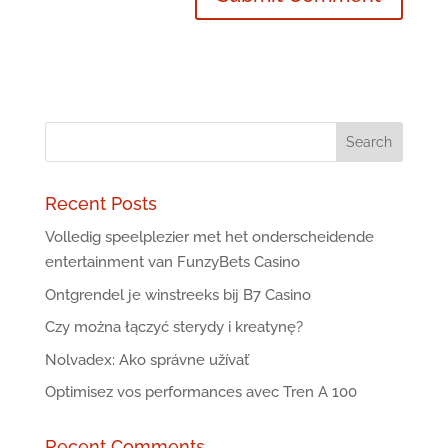
Recent Posts
Volledig speelplezier met het onderscheidende
entertainment van FunzyBets Casino
Ontgrendel je winstreeks bij B7 Casino
Czy można łączyć sterydy i kreatynę?
Nolvadex: Ako správne užívať
Optimisez vos performances avec Tren A 100
Recent Comments