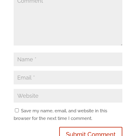
Save my name, email, and website in this
browser for the next time I comment.