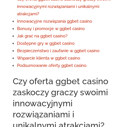
innowacyjnymi rozwiązaniami i unikalnymi
atrakcjami?
Innowacyjne rozwiązania ggbet casino
Bonusy i promocje w ggbet casino
Jak grać na ggbet casino?
Dostępne gry w ggbet casino
Bezpieczeństwo i zaufanie w ggbet casino
Wsparcie klienta w ggbet casino
Podsumowanie oferty ggbet casino
Czy oferta ggbet casino
zaskoczy graczy swoimi
innowacyjnymi
rozwiązaniami i
unikalnymi atrakcjami?