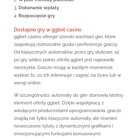
Dokonanie wpłaty
Rozpoczęcie gry
Dostępne gry w ggbet casino
ggbet casino oferuje szeroki wachlarz gier, które
zaspokoją różnorodne gusta i preferencje graczy.
Od klasycznych automatów, przez gry stołowe, aż
po gry wideo poker, oferta ggbet jest naprawdę
niezwykła. Gracze mogą w każdym momencie
wybrać to, co ich interesuje i zagrać na żywo lub w
wersji online.
W szczególności, automaty do gier stanowią istotny
element oferty ggbet. Dzięki współpracy z
wiodącymi producentami oprogramowania, gracze
znajdą nie tylko klasyczne automaty, ale również
nowoczesne tytuły z dynamicznymi grafikami i
emocjonującymi funkcjami bonusowymi.