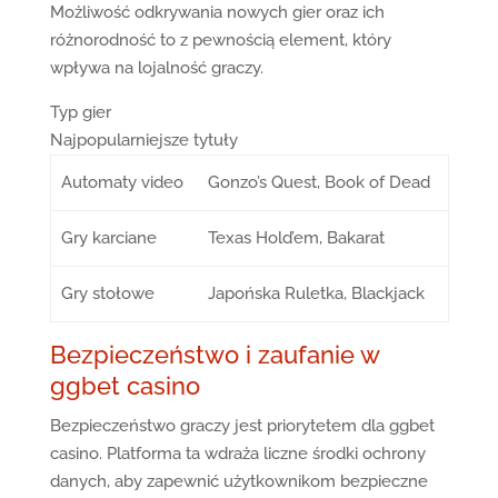
Możliwość odkrywania nowych gier oraz ich
różnorodność to z pewnością element, który
wpływa na lojalność graczy.
Typ gier
Najpopularniejsze tytuły
Automaty video
Gonzo’s Quest, Book of Dead
Gry karciane
Texas Hold’em, Bakarat
Gry stołowe
Japońska Ruletka, Blackjack
Bezpieczeństwo i zaufanie w
ggbet casino
Bezpieczeństwo graczy jest priorytetem dla ggbet
casino. Platforma ta wdraża liczne środki ochrony
danych, aby zapewnić użytkownikom bezpieczne