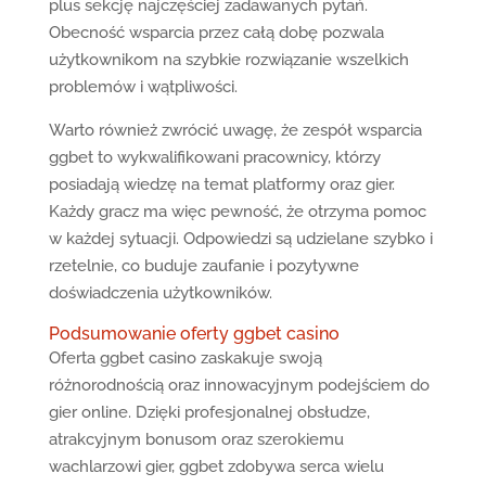
plus sekcję najczęściej zadawanych pytań.
Obecność wsparcia przez całą dobę pozwala
użytkownikom na szybkie rozwiązanie wszelkich
problemów i wątpliwości.
Warto również zwrócić uwagę, że zespół wsparcia
ggbet to wykwalifikowani pracownicy, którzy
posiadają wiedzę na temat platformy oraz gier.
Każdy gracz ma więc pewność, że otrzyma pomoc
w każdej sytuacji. Odpowiedzi są udzielane szybko i
rzetelnie, co buduje zaufanie i pozytywne
doświadczenia użytkowników.
Podsumowanie oferty ggbet casino
Oferta ggbet casino zaskakuje swoją
różnorodnością oraz innowacyjnym podejściem do
gier online. Dzięki profesjonalnej obsłudze,
atrakcyjnym bonusom oraz szerokiemu
wachlarzowi gier, ggbet zdobywa serca wielu