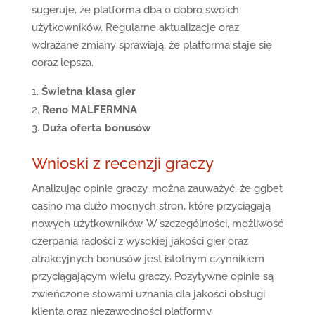
sugeruje, że platforma dba o dobro swoich
użytkowników. Regularne aktualizacje oraz
wdrażane zmiany sprawiają, że platforma staje się
coraz lepsza.
Świetna klasa gier
Reno MALFERMNA
Duża oferta bonusów
Wnioski z recenzji graczy
Analizując opinie graczy, można zauważyć, że ggbet
casino ma dużo mocnych stron, które przyciągają
nowych użytkowników. W szczególności, możliwość
czerpania radości z wysokiej jakości gier oraz
atrakcyjnych bonusów jest istotnym czynnikiem
przyciągającym wielu graczy. Pozytywne opinie są
zwieńczone słowami uznania dla jakości obsługi
klienta oraz niezawodności platformy.