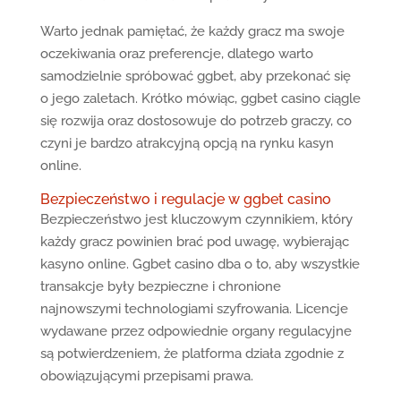
Warto jednak pamiętać, że każdy gracz ma swoje
oczekiwania oraz preferencje, dlatego warto
samodzielnie spróbować ggbet, aby przekonać się
o jego zaletach. Krótko mówiąc, ggbet casino ciągle
się rozwija oraz dostosowuje do potrzeb graczy, co
czyni je bardzo atrakcyjną opcją na rynku kasyn
online.
Bezpieczeństwo i regulacje w ggbet casino
Bezpieczeństwo jest kluczowym czynnikiem, który
każdy gracz powinien brać pod uwagę, wybierając
kasyno online. Ggbet casino dba o to, aby wszystkie
transakcje były bezpieczne i chronione
najnowszymi technologiami szyfrowania. Licencje
wydawane przez odpowiednie organy regulacyjne
są potwierdzeniem, że platforma działa zgodnie z
obowiązującymi przepisami prawa.