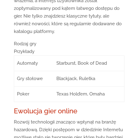
wrażenia, a interfejs użytkownika został
zoptymalizowany pod kątem łatwego dostępu do
gier. Nie tylko znajdziesz klasyczne tytuły, ale
również nowości, które są regularnie dodawane do
katalogu platformy.
Rodzaj gry
Przykłady
Automaty
Starburst, Book of Dead
Gry stołowe
Blackjack, Ruletka
Poker
Texas Hold’em, Omaha
Ewolucja gier online
Rozwój technologii znacząco wpłynął na branżę
hazardową. Dzięki postępom w dziedzinie Internetu
możliwe stało się tworzenie gier, które były bardziej