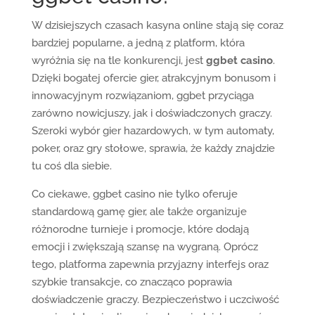
W dzisiejszych czasach kasyna online stają się coraz
bardziej popularne, a jedną z platform, która
wyróżnia się na tle konkurencji, jest
ggbet casino
.
Dzięki bogatej ofercie gier, atrakcyjnym bonusom i
innowacyjnym rozwiązaniom, ggbet przyciąga
zarówno nowicjuszy, jak i doświadczonych graczy.
Szeroki wybór gier hazardowych, w tym automaty,
poker, oraz gry stołowe, sprawia, że każdy znajdzie
tu coś dla siebie.
Co ciekawe, ggbet casino nie tylko oferuje
standardową gamę gier, ale także organizuje
różnorodne turnieje i promocje, które dodają
emocji i zwiększają szansę na wygraną. Oprócz
tego, platforma zapewnia przyjazny interfejs oraz
szybkie transakcje, co znacząco poprawia
doświadczenie graczy. Bezpieczeństwo i uczciwość