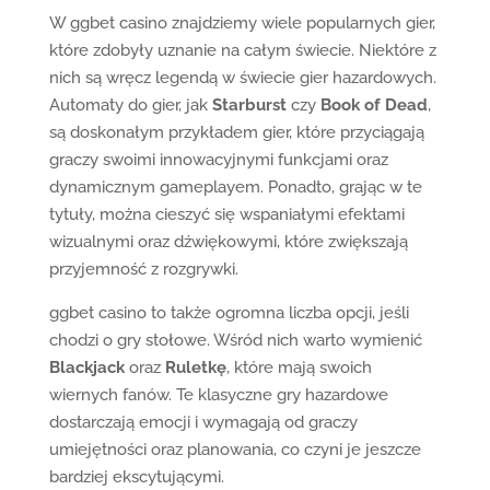
W ggbet casino znajdziemy wiele popularnych gier,
które zdobyły uznanie na całym świecie. Niektóre z
nich są wręcz legendą w świecie gier hazardowych.
Automaty do gier, jak
Starburst
czy
Book of Dead
,
są doskonałym przykładem gier, które przyciągają
graczy swoimi innowacyjnymi funkcjami oraz
dynamicznym gameplayem. Ponadto, grając w te
tytuły, można cieszyć się wspaniałymi efektami
wizualnymi oraz dźwiękowymi, które zwiększają
przyjemność z rozgrywki.
ggbet casino to także ogromna liczba opcji, jeśli
chodzi o gry stołowe. Wśród nich warto wymienić
Blackjack
oraz
Ruletkę
, które mają swoich
wiernych fanów. Te klasyczne gry hazardowe
dostarczają emocji i wymagają od graczy
umiejętności oraz planowania, co czyni je jeszcze
bardziej ekscytującymi.