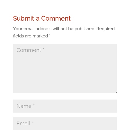
Submit a Comment
Your email address will not be published.
Required
fields are marked
*