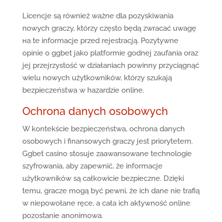
Licencje są również ważne dla pozyskiwania
nowych graczy, którzy często będą zwracać uwagę
на te informacje przed rejestracją. Pozytywne
opinie o ggbet jako platformie godnej zaufania oraz
jej przejrzystość w działaniach powinny przyciągnąć
wielu nowych użytkowników, którzy szukają
bezpieczeństwa w hazardzie online.
Ochrona danych osobowych
W kontekście bezpieczeństwa, ochrona danych
osobowych i finansowych graczy jest priorytetem.
Ggbet casino stosuje zaawansowane technologie
szyfrowania, aby zapewnić, że informacje
użytkowników są całkowicie bezpieczne. Dzięki
temu, gracze mogą być pewni, że ich dane nie trafią
w niepowołane ręce, a cała ich aktywność online
pozostanie anonimowa.