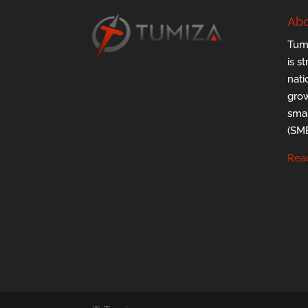
Abo
Tumi
is s
nati
grow
smal
(SMB
Rea