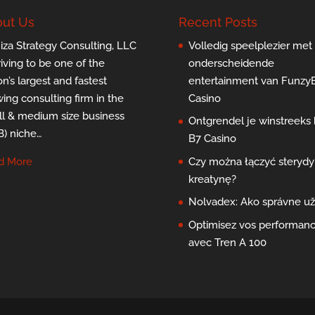
ut Us
Recent Posts
za Strategy Consulting, LLC
Volledig speelplezier met
triving to be one of the
onderscheidende
on’s largest and fastest
entertainment van Funzy
ing consulting firm in the
Casino
l & medium size business
Ontgrendel je winstreeks b
) niche…
B7 Casino
d More
Czy można łączyć sterydy 
kreatynę?
Nolvadex: Ako správne už
Optimisez vos performan
avec Tren A 100