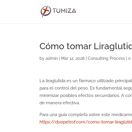
Cómo tomar Liragluti
by
admin
|
Mar 12, 2026
|
Consulting Process
|
0
La liraglutida es un fármaco utilizado princip
para el control del peso. Es fundamental segu
minimizar posibles efectos secundarios. A con
de manera efectiva.
Para una guía completa sobre este medicament
https://duopetrof.com/como-tomar-liragluti