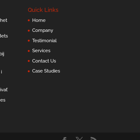
Quick Links
 het
Home
Company
Bets
Testimonial
Services
ij
Contact Us
Case Studies
i
ívať
ces