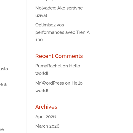
Nolvadex: Ako správne
užívať
Optimisez vos
performances avec Tren A
100
n
Recent Comments
PumaRachel
on
Hello
uslo
world!
Mr WordPress
on
Hello
se a
world!
Archives
April 2026
March 2026
re