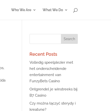
Who We Are
What We Do
Recent Posts
Volledig speelplezier met
os,
het onderscheidende
entertainment van
tida
FunzyBets Casino
Ontgrendel je winstreeks bij
B7 Casino
Czy można łączyć sterydy i
kreatynę?