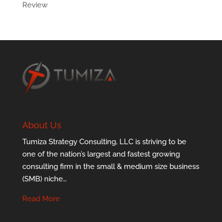
Review
About Us
Tumiza Strategy Consulting, LLC is striving to be
one of the nation’s largest and fastest growing
consulting firm in the small & medium size business
(SMB) niche…
Read More