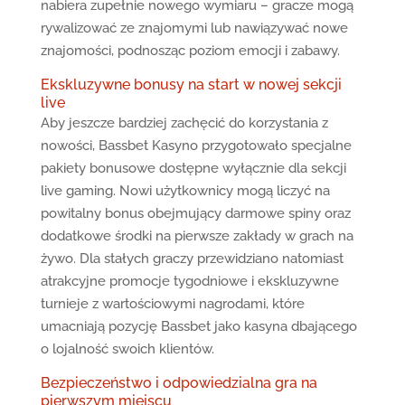
nabiera zupełnie nowego wymiaru – gracze mogą
rywalizować ze znajomymi lub nawiązywać nowe
znajomości, podnosząc poziom emocji i zabawy.
Ekskluzywne bonusy na start w nowej sekcji
live
Aby jeszcze bardziej zachęcić do korzystania z
nowości, Bassbet Kasyno przygotowało specjalne
pakiety bonusowe dostępne wyłącznie dla sekcji
live gaming. Nowi użytkownicy mogą liczyć na
powitalny bonus obejmujący darmowe spiny oraz
dodatkowe środki na pierwsze zakłady w grach na
żywo. Dla stałych graczy przewidziano natomiast
atrakcyjne promocje tygodniowe i ekskluzywne
turnieje z wartościowymi nagrodami, które
umacniają pozycję Bassbet jako kasyna dbającego
o lojalność swoich klientów.
Bezpieczeństwo i odpowiedzialna gra na
pierwszym miejscu