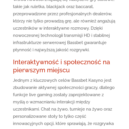
takie jak ruletka, blackjack oraz baccarat,
przeprowadzone przez profesjonalnych dealerów,
którzy nie tylko prowadzą grę, ale również angażują
uczestników w interaktywne rozmowy. Dzięki
nowoczesnej technologii transmisji HD i stabilnej
infrastrukturze serwerowej Bassbet gwarantuje
płynność i najwyższą jakość rozgrywki.
Interaktywność i społeczność na
pierwszym miejscu
Jednym z kluczowych celów Bassbet Kasyno jest
zbudowanie aktywnej społeczności graczy, dlatego
funkcje live gaming zostały zaprojektowane z
myślą o wzmacnianiu interakcji między
uczestnikami. Chat na żywo, turnieje na żywo oraz
personalizowane stoły to tylko część
innowacyjnych opcji, które sprawiają, że rozgrywka