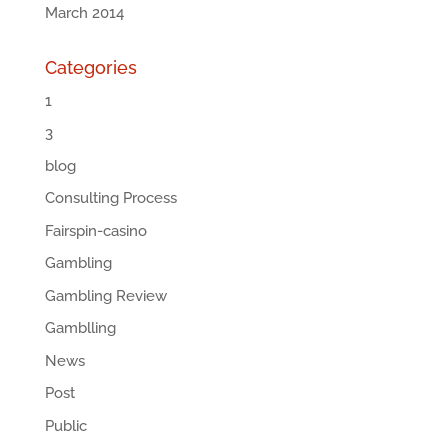
March 2014
Categories
1
3
blog
Consulting Process
Fairspin-casino
Gambling
Gambling Review
Gamblling
News
Post
Public