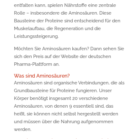
entfalten kann, spielen Nährstoffe eine zentrale
Rolle – insbesondere die Aminosäuren. Diese
Bausteine der Proteine sind entscheidend für den
Muskelaufbau, die Regeneration und die
Leistungssteigerung.
Möchten Sie Aminosäuren kaufen? Dann sehen Sie
sich den Preis auf der Website der deutschen
Pharma-Plattform an.
Was sind Aminosäuren?
Aminosäuren sind organische Verbindungen, die als
Grundbausteine für Proteine fungieren. Unser
Körper benötigt insgesamt 20 verschiedene
Aminosäuren, von denen 9 essentiell sind, das
heißt, sie können nicht selbst hergestellt werden
und müssen über die Nahrung aufgenommen
werden.