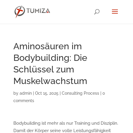
Aminosäuren im
Bodybuilding: Die
Schlüssel zum
Muskelwachstum
by
admin
|
Oct 15, 2025
|
Consulting Process
|
0
comments
Bodybuilding ist mehr als nur Training und Disziplin.
Damit der Körper seine volle Leistungsfähigkeit