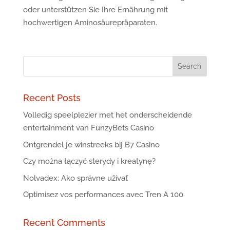
oder unterstützen Sie Ihre Ernährung mit
hochwertigen Aminosäurepräparaten.
Recent Posts
Volledig speelplezier met het onderscheidende
entertainment van FunzyBets Casino
Ontgrendel je winstreeks bij B7 Casino
Czy można łączyć sterydy i kreatynę?
Nolvadex: Ako správne užívať
Optimisez vos performances avec Tren A 100
Recent Comments