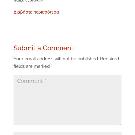
παίξε έξυπνα.»
Διαβάστε περισσότερα
Submit a Comment
Your email address will not be published.
Required
fields are marked
*