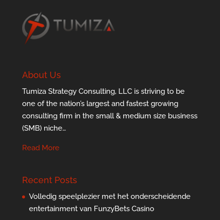
About Us
Tumiza Strategy Consulting, LLC is striving to be
one of the nation’s largest and fastest growing
consulting firm in the small & medium size business
(SMB) niche…
Read More
Recent Posts
Volledig speelplezier met het onderscheidende
entertainment van FunzyBets Casino