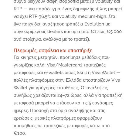
συχνά δείχνουν σαφή ισορροπία μεταξύ volatility και
RTP — για παράδειγμα, ένας δημοφιλής τίτλος μπορεί
να έχει RTP 96.5% και volatility medium-high. Στα
live παιχνίδια, αναζήτησε τραπέζια Evolution με
συγκεκριμένους dealers και όρια από €1 έως €5.000
ανά στοίχημα, ανάλογα με το τραπέζι.
Πληρωμές, ασφάλεια και υποστήριξη
Για κινήσεις μετρητών, προτίμησε μεθόδους που
γνωρίζεις καλά: Visa/Mastercard, τραπεζικές
μεταφορές και e-wallets όπως Skrill ή Viva Wallet —
πολλές πλατφόρμες στην Ελλάδα υποστηρίζουν Viva
Wallet για γρήγορες καταθέσεις. Οι αναλήψεις
συνήθως χρειάζονται 24–72 ώρες, αλλά για τραπεζική
μεταφορά μπορεί να φτάσουν και τις 5 εργάσιμες
ημέρες. Προσοχή στα όρια ανάληψης και στις
χρεώσεις: μερικές πλατφόρμες εφαρμόζουν
προμήθειες σε τραπεζικές μεταφορές κάτω από
€100.