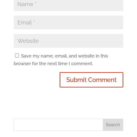
Save my name, email, and website in this
browser for the next time I comment.