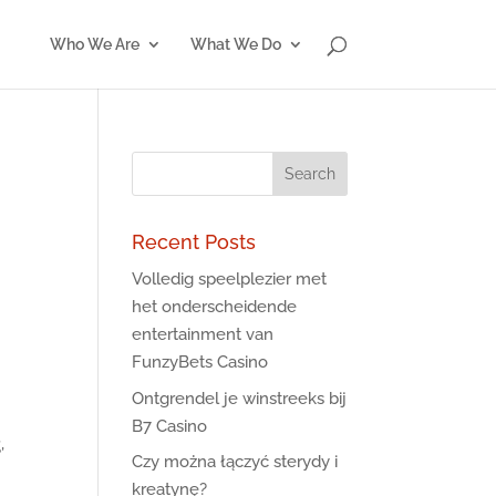
Who We Are
What We Do
Recent Posts
Volledig speelplezier met
het onderscheidende
entertainment van
FunzyBets Casino
Ontgrendel je winstreeks bij
B7 Casino
,
Czy można łączyć sterydy i
kreatynę?