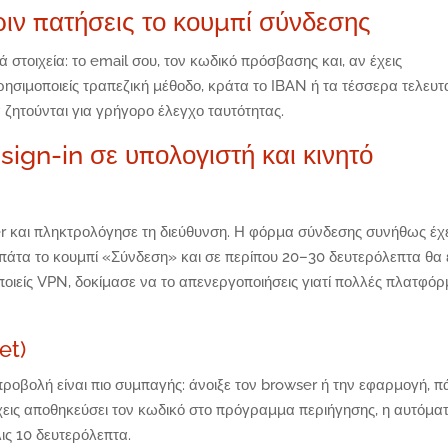
πριν πατήσεις το κουμπί σύνδεσης
κά στοιχεία: το email σου, τον κωδικό πρόσβασης και, αν έχεις
χρησιμοποιείς τραπεζική μέθοδο, κράτα το IBAN ή τα τέσσερα τελευτ
ζητούνται για γρήγορο έλεγχο ταυτότητας.
ign-in σε υπολογιστή και κινητό
r και πληκτρολόγησε τη διεύθυνση. Η φόρμα σύνδεσης συνήθως έχ
 πάτα το κουμπί «Σύνδεση» και σε περίπου 20–30 δευτερόλεπτα θα 
οιείς VPN, δοκίμασε να το απενεργοποιήσεις γιατί πολλές πλατφόρ
et)
 προβολή είναι πιο συμπαγής: άνοιξε τον browser ή την εφαρμογή, π
 έχεις αποθηκεύσει τον κωδικό στο πρόγραμμα περιήγησης, η αυτόμα
ις 10 δευτερόλεπτα.