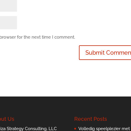
 browser for the next time I comment.
ut Us
Recent Posts
za Strategy Consulting, LLC
Volledig speelplezier met