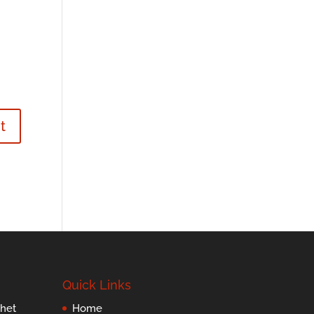
Quick Links
 het
Home