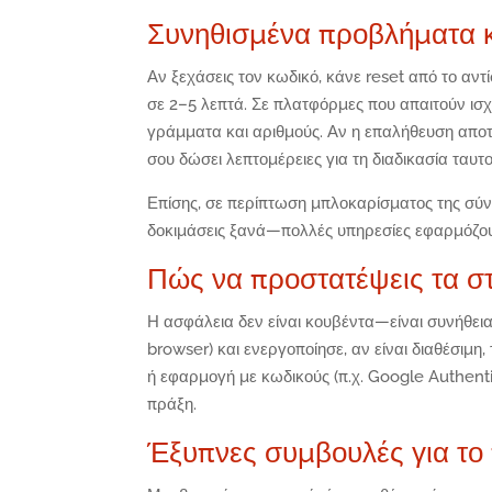
Συνηθισμένα προβλήματα κ
Αν ξεχάσεις τον κωδικό, κάνε reset από το αντ
σε 2–5 λεπτά. Σε πλατφόρμες που απαιτούν ισχ
γράμματα και αριθμούς. Αν η επαλήθευση αποτ
σου δώσει λεπτομέρειες για τη διαδικασία ταυτ
Επίσης, σε περίπτωση μπλοκαρίσματος της σύν
δοκιμάσεις ξανά—πολλές υπηρεσίες εφαρμόζου
Πώς να προστατέψεις τα στο
Η ασφάλεια δεν είναι κουβέντα—είναι συνήθεια.
browser) και ενεργοποίησε, αν είναι διαθέσιμη
ή εφαρμογή με κωδικούς (π.χ. Google Authent
πράξη.
Έξυπνες συμβουλές για το 