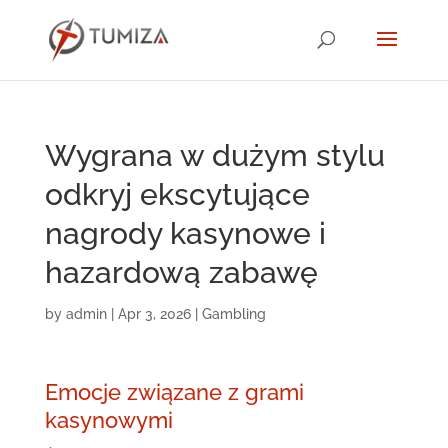
Wygrana w dużym stylu
odkryj ekscytujące
nagrody kasynowe i
hazardową zabawę
by
admin
|
Apr 3, 2026
|
Gambling
Emocje związane z grami
kasynowymi