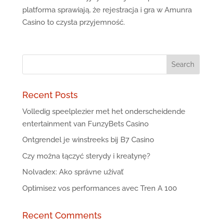
platforma sprawiają, że rejestracja i gra w Amunra
Casino to czysta przyjemność.
Recent Posts
Volledig speelplezier met het onderscheidende
entertainment van FunzyBets Casino
Ontgrendel je winstreeks bij B7 Casino
Czy można łączyć sterydy i kreatynę?
Nolvadex: Ako správne užívať
Optimisez vos performances avec Tren A 100
Recent Comments