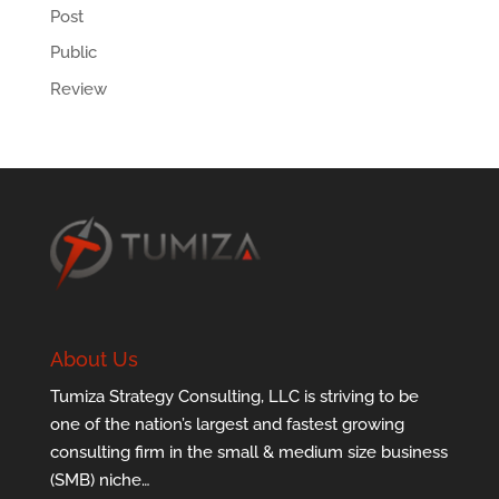
Post
Public
Review
About Us
Tumiza Strategy Consulting, LLC is striving to be
one of the nation’s largest and fastest growing
consulting firm in the small & medium size business
(SMB) niche…