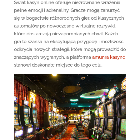
Świat kasyn online oferuje niezrównane wrażenia
pełne emocji i adrenaliny. Gracze mogą zanurzyć
się w bogactwie różnorodnych gier, od klasycznych
automatów po nowoczesne wirtualne rozrywki,
które dostarczają niezapomnianych chwil. Każda
gra to szansa na ekscytującą przygodę i możliwość
odkrycia nowych strategii, które mogą prowadzić do
znaczących wygranych, a platforma
amunra kasyno
stanowi doskonałe miejsce do tego celu.