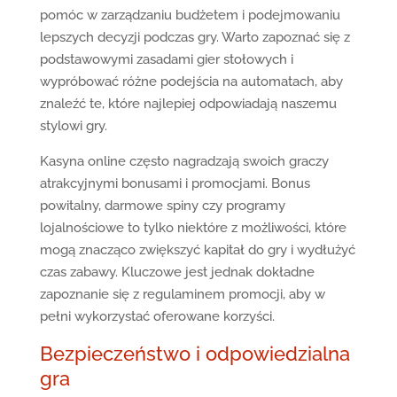
pomóc w zarządzaniu budżetem i podejmowaniu
lepszych decyzji podczas gry. Warto zapoznać się z
podstawowymi zasadami gier stołowych i
wypróbować różne podejścia na automatach, aby
znaleźć te, które najlepiej odpowiadają naszemu
stylowi gry.
Kasyna online często nagradzają swoich graczy
atrakcyjnymi bonusami i promocjami. Bonus
powitalny, darmowe spiny czy programy
lojalnościowe to tylko niektóre z możliwości, które
mogą znacząco zwiększyć kapitał do gry i wydłużyć
czas zabawy. Kluczowe jest jednak dokładne
zapoznanie się z regulaminem promocji, aby w
pełni wykorzystać oferowane korzyści.
Bezpieczeństwo i odpowiedzialna
gra