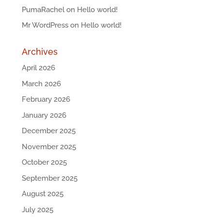
PumaRachel
on
Hello world!
Mr WordPress
on
Hello world!
Archives
April 2026
March 2026
February 2026
January 2026
December 2025
November 2025
October 2025
September 2025
August 2025
July 2025