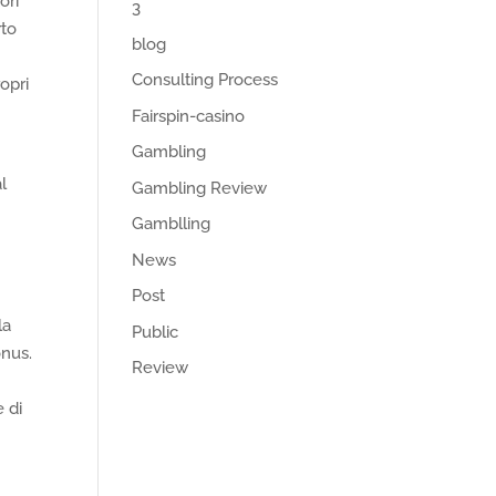
ori
3
rto
blog
Consulting Process
opri
Fairspin-casino
Gambling
l
Gambling Review
Gamblling
News
Post
la
Public
onus.
Review
 di
e