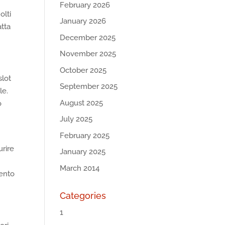
February 2026
olti
January 2026
atta
December 2025
November 2025
October 2025
slot
September 2025
le.
August 2025
o
July 2025
February 2025
urire
January 2025
March 2014
vento
Categories
1