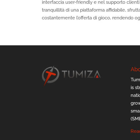
interfaccia user-friendly e nel supporto clienti
tranquillità di una piattaforma affidabile, s
costantemente l’offerta di gioco, rendendo og
Abo
Tumi
is s
nati
grow
smal
(SMB
Rea