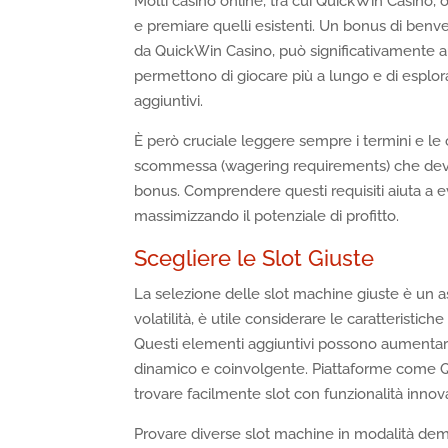
Molti casinò online, tra cui QuickWin Casino, 
e premiare quelli esistenti. Un bonus di benve
da QuickWin Casino, può significativamente au
permettono di giocare più a lungo e di esplo
aggiuntivi.
È però cruciale leggere sempre i termini e le 
scommessa (wagering requirements) che devono 
bonus. Comprendere questi requisiti aiuta a evit
massimizzando il potenziale di profitto.
Scegliere le Slot Giuste
La selezione delle slot machine giuste è un as
volatilità, è utile considerare le caratteristiche 
Questi elementi aggiuntivi possono aumentare 
dinamico e coinvolgente. Piattaforme come Qu
trovare facilmente slot con funzionalità innov
Provare diverse slot machine in modalità dem