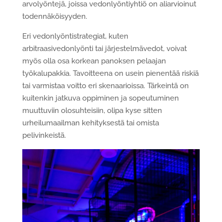
arvolyöntejä, joissa vedonlyöntiyhtiö on aliarvioinut
todennäköisyyden.
Eri vedonlyöntistrategiat, kuten
arbitraasivedonlyönti tai järjestelmävedot, voivat
myös olla osa korkean panoksen pelaajan
työkalupakkia. Tavoitteena on usein pienentää riskiä
tai varmistaa voitto eri skenaarioissa. Tärkeintä on
kuitenkin jatkuva oppiminen ja sopeutuminen
muuttuviin olosuhteisiin, olipa kyse sitten
urheilumaailman kehityksestä tai omista
pelivinkeistä.