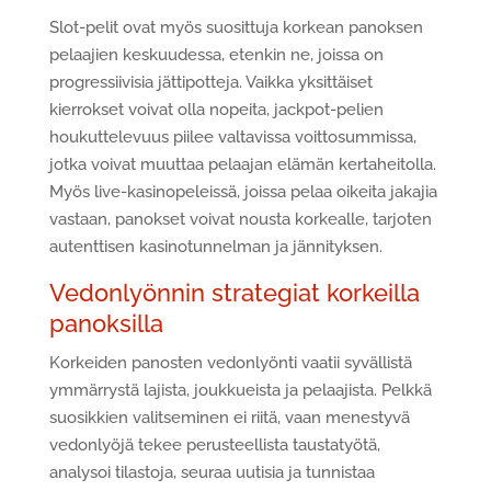
Slot-pelit ovat myös suosittuja korkean panoksen
pelaajien keskuudessa, etenkin ne, joissa on
progressiivisia jättipotteja. Vaikka yksittäiset
kierrokset voivat olla nopeita, jackpot-pelien
houkuttelevuus piilee valtavissa voittosummissa,
jotka voivat muuttaa pelaajan elämän kertaheitolla.
Myös live-kasinopeleissä, joissa pelaa oikeita jakajia
vastaan, panokset voivat nousta korkealle, tarjoten
autenttisen kasinotunnelman ja jännityksen.
Vedonlyönnin strategiat korkeilla
panoksilla
Korkeiden panosten vedonlyönti vaatii syvällistä
ymmärrystä lajista, joukkueista ja pelaajista. Pelkkä
suosikkien valitseminen ei riitä, vaan menestyvä
vedonlyöjä tekee perusteellista taustatyötä,
analysoi tilastoja, seuraa uutisia ja tunnistaa