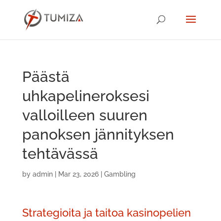
Päästä
uhkapelineroksesi
valloilleen suuren
panoksen jännityksen
tehtävässä
by
admin
|
Mar 23, 2026
|
Gambling
Strategioita ja taitoa kasinopelien