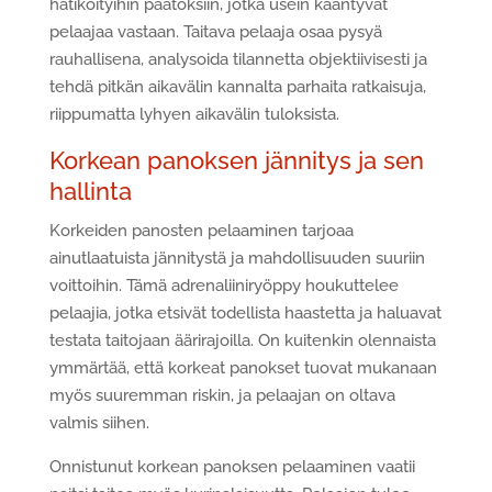
hätiköityihin päätöksiin, jotka usein kääntyvät
pelaajaa vastaan. Taitava pelaaja osaa pysyä
rauhallisena, analysoida tilannetta objektiivisesti ja
tehdä pitkän aikavälin kannalta parhaita ratkaisuja,
riippumatta lyhyen aikavälin tuloksista.
Korkean panoksen jännitys ja sen
hallinta
Korkeiden panosten pelaaminen tarjoaa
ainutlaatuista jännitystä ja mahdollisuuden suuriin
voittoihin. Tämä adrenaliiniryöppy houkuttelee
pelaajia, jotka etsivät todellista haastetta ja haluavat
testata taitojaan äärirajoilla. On kuitenkin olennaista
ymmärtää, että korkeat panokset tuovat mukanaan
myös suuremman riskin, ja pelaajan on oltava
valmis siihen.
Onnistunut korkean panoksen pelaaminen vaatii