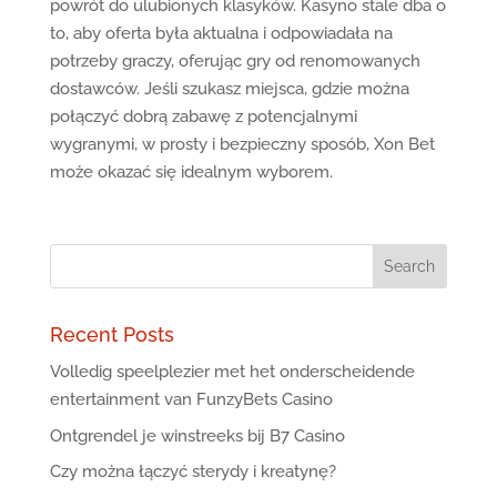
powrót do ulubionych klasyków. Kasyno stale dba o
to, aby oferta była aktualna i odpowiadała na
potrzeby graczy, oferując gry od renomowanych
dostawców. Jeśli szukasz miejsca, gdzie można
połączyć dobrą zabawę z potencjalnymi
wygranymi, w prosty i bezpieczny sposób, Xon Bet
może okazać się idealnym wyborem.
Recent Posts
Volledig speelplezier met het onderscheidende
entertainment van FunzyBets Casino
Ontgrendel je winstreeks bij B7 Casino
Czy można łączyć sterydy i kreatynę?