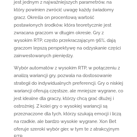
jest jednym z najważniejszych parametrów, na
który powinien zwrócić uwagę każdy świadomy
gracz. Określa on procentową wartość
postawionych środków, która teoretycznie jest
zwracana graczom w długim okresie. Gry z
wysokim RTP, często przekraczającym 96%, dają
graczom lepszą perspektywę na odzyskanie części
zainwestowanych pieniędzy.
Wybór automatów z wysokim RTP, w połączeniu z
analizą wariancji gry, pozwala na dostosowanie
strategii do indywidualnych preferencji. Gry o niskiej
wariancji oferują częstsze, ale mniejsze wygrane, co
jest idealne dla graczy, którzy chcą grać dłużej i
ostrożniej. Z kolei gry o wysokiej wariancji są
przeznaczone dla tych, którzy szukają emocji i liczą
na rzadkie, ale bardzo wysokie wygrane. Xon Bet
oferuje szeroki wybór gier, w tym te z atrakcyjnym
RTP.