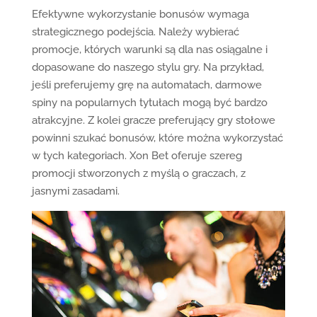
Efektywne wykorzystanie bonusów wymaga
strategicznego podejścia. Należy wybierać
promocje, których warunki są dla nas osiągalne i
dopasowane do naszego stylu gry. Na przykład,
jeśli preferujemy grę na automatach, darmowe
spiny na popularnych tytułach mogą być bardzo
atrakcyjne. Z kolei gracze preferujący gry stołowe
powinni szukać bonusów, które można wykorzystać
w tych kategoriach. Xon Bet oferuje szereg
promocji stworzonych z myślą o graczach, z
jasnymi zasadami.