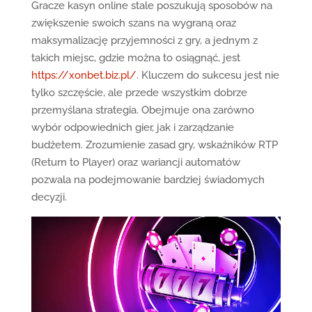
Gracze kasyn online stale poszukują sposobów na
zwiększenie swoich szans na wygraną oraz
maksymalizację przyjemności z gry, a jednym z
takich miejsc, gdzie można to osiągnąć, jest
https://xonbet.biz.pl/
. Kluczem do sukcesu jest nie
tylko szczęście, ale przede wszystkim dobrze
przemyślana strategia. Obejmuje ona zarówno
wybór odpowiednich gier, jak i zarządzanie
budżetem. Zrozumienie zasad gry, wskaźników RTP
(Return to Player) oraz wariancji automatów
pozwala na podejmowanie bardziej świadomych
decyzji.