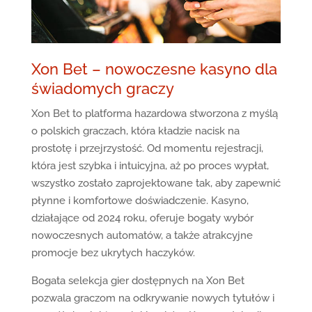
Xon Bet – nowoczesne kasyno dla
świadomych graczy
Xon Bet to platforma hazardowa stworzona z myślą
o polskich graczach, która kładzie nacisk na
prostotę i przejrzystość. Od momentu rejestracji,
która jest szybka i intuicyjna, aż po proces wypłat,
wszystko zostało zaprojektowane tak, aby zapewnić
płynne i komfortowe doświadczenie. Kasyno,
działające od 2024 roku, oferuje bogaty wybór
nowoczesnych automatów, a także atrakcyjne
promocje bez ukrytych haczyków.
Bogata selekcja gier dostępnych na Xon Bet
pozwala graczom na odkrywanie nowych tytułów i