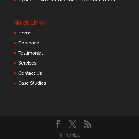
Quick Links
Home
Company
Testimonial
Services
Contact Us
Case Studies
© Tumiza