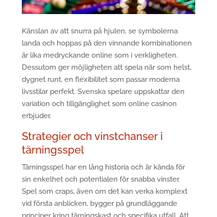
Känslan av att snurra på hjulen, se symbolerna
landa och hoppas på den vinnande kombinationen
är lika medryckande online som i verkligheten.
Dessutom ger möjligheten att spela när som helst,
dygnet runt, en flexibilitet som passar moderna
livsstilar perfekt. Svenska spelare uppskattar den
variation och tillgänglighet som online casinon
erbjuder.
Strategier och vinstchanser i
tärningsspel
Tärningsspel har en lång historia och är kända för
sin enkelhet och potentialen för snabba vinster.
Spel som craps, även om det kan verka komplext
vid första anblicken, bygger på grundläggande
principer kring tärningskast och specifika utfall. Att