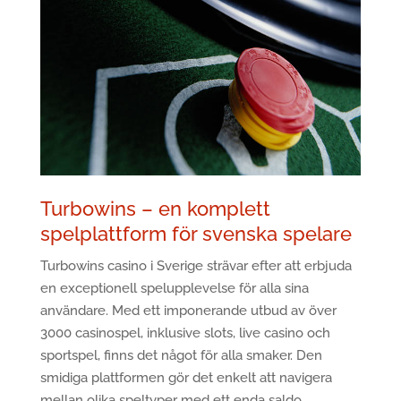
Turbowins – en komplett
spelplattform för svenska spelare
Turbowins casino i Sverige strävar efter att erbjuda
en exceptionell spelupplevelse för alla sina
användare. Med ett imponerande utbud av över
3000 casinospel, inklusive slots, live casino och
sportspel, finns det något för alla smaker. Den
smidiga plattformen gör det enkelt att navigera
mellan olika speltyper med ett enda saldo.