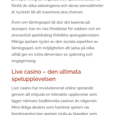
förstå de olika satsningarna och deras sannolikheter
är nyckeln till att maximera sina chanser.
Även om tärningsspel till stor del baseras på
slumpen, kan en viss förståelse för oddsen och en
ansvarsfull spelstrategi förbättra spelupplevelsen.
Många spelare njuter av den sociala aspekten av
tärningsspel, och möjligheten att satsa på olika
utfall ger en extra dimension av spänning och
engagemang.
Live casino – den ultimata
spelupplevelsen
Live casino har revolutionerat online spelande
genom att erbjuda en interaktiv upplevelse som
ligger närmare traditionella casinon än någonsin.
Med riktiga dealers som hanterar spelen via
livestreaming kan spelare njuta av klassiker som