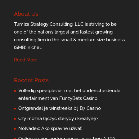
About Us
Tumiza Strategy Consulting, LLC is striving to be
one of the nation’s largest and fastest growing
consulting firm in the small & medium size business
(SMB) niche…
Read More
Recent Posts
Volledig speelplezier met het onderscheidende
entertainment van FunzyBets Casino
Ontgrendel je winstreeks bij B7 Casino
Czy można łączyć sterydy i kreatynę?
Nolvadex: Ako správne užívať
Optimisez vos performances avec Tren A 100