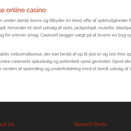
e online casino
r under dansk licens og tilbyder en bred vifte af spilmuligheder f
, herunder et stort udvalg af slots, jackpotspil, roulette, blackj
ing for enhver smag. Casinoet lægger vægt på at levere en tryg o
aktiv velkomstbonus, der kan bestå af op til 500 kr og 100 free sp
rske casinoets spiludvalg og potentielt opnå gevinster. Opret din
n verden af spænding og underholdning med et bredt udvalg af s
ut Us
Recent Posts