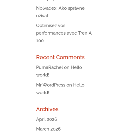
Nolvadex: Ako správne
užívať
Optimisez vos
performances avec Tren A
100
Recent Comments
PumaRachel
on
Hello
world!
Mr WordPress
on
Hello
world!
Archives
April 2026
March 2026