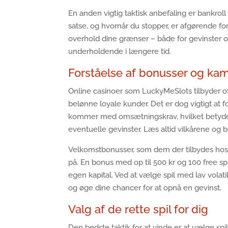
En anden vigtig taktisk anbefaling er bankroll 
satse, og hvornår du stopper, er afgørende for
overhold dine grænser – både for gevinster og 
underholdende i længere tid.
Forståelse af bonusser og ka
Online casinoer som LuckyMeSlots tilbyder o
belønne loyale kunder. Det er dog vigtigt at
kommer med omsætningskrav, hvilket betyder, 
eventuelle gevinster. Læs altid vilkårene og 
Velkomstbonusser, som dem der tilbydes hos L
på. En bonus med op til 500 kr og 100 free spi
egen kapital. Ved at vælge spil med lav volati
og øge dine chancer for at opnå en gevinst.
Valg af de rette spil for dig
Den bedste taktik for at vinde er at vælge spil,