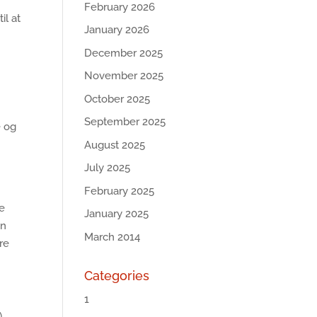
February 2026
il at
January 2026
December 2025
November 2025
October 2025
September 2025
e og
August 2025
July 2025
February 2025
se
January 2025
in
March 2014
re
Categories
1
)