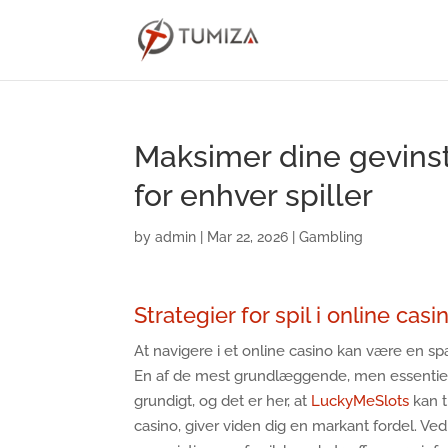
Maksimer dine gevinst
for enhver spiller
by
admin
|
Mar 22, 2026
|
Gambling
Strategier for spil i online casi
At navigere i et online casino kan være en s
En af de mest grundlæggende, men essentielle 
grundigt, og det er her, at
LuckyMeSlots
kan t
casino, giver viden dig en markant fordel. Ved