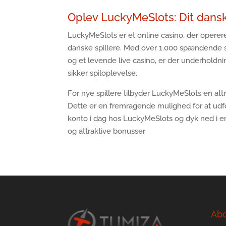
Oplev LuckyMeSlots: Dit dansk
LuckyMeSlots er et online casino, der operere
danske spillere. Med over 1.000 spændende spil
og et levende live casino, er der underholdn
sikker spiloplevelse.
For nye spillere tilbyder LuckyMeSlots en attr
Dette er en fremragende mulighed for at udfo
konto i dag hos LuckyMeSlots og dyk ned i e
og attraktive bonusser.
Abo