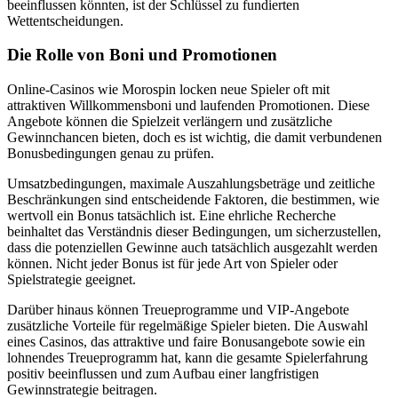
beeinflussen könnten, ist der Schlüssel zu fundierten
Wettentscheidungen.
Die Rolle von Boni und Promotionen
Online-Casinos wie Morospin locken neue Spieler oft mit
attraktiven Willkommensboni und laufenden Promotionen. Diese
Angebote können die Spielzeit verlängern und zusätzliche
Gewinnchancen bieten, doch es ist wichtig, die damit verbundenen
Bonusbedingungen genau zu prüfen.
Umsatzbedingungen, maximale Auszahlungsbeträge und zeitliche
Beschränkungen sind entscheidende Faktoren, die bestimmen, wie
wertvoll ein Bonus tatsächlich ist. Eine ehrliche Recherche
beinhaltet das Verständnis dieser Bedingungen, um sicherzustellen,
dass die potenziellen Gewinne auch tatsächlich ausgezahlt werden
können. Nicht jeder Bonus ist für jede Art von Spieler oder
Spielstrategie geeignet.
Darüber hinaus können Treueprogramme und VIP-Angebote
zusätzliche Vorteile für regelmäßige Spieler bieten. Die Auswahl
eines Casinos, das attraktive und faire Bonusangebote sowie ein
lohnendes Treueprogramm hat, kann die gesamte Spielerfahrung
positiv beeinflussen und zum Aufbau einer langfristigen
Gewinnstrategie beitragen.