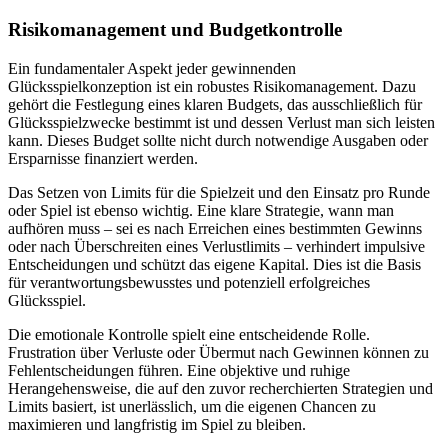
Risikomanagement und Budgetkontrolle
Ein fundamentaler Aspekt jeder gewinnenden
Glücksspielkonzeption ist ein robustes Risikomanagement. Dazu
gehört die Festlegung eines klaren Budgets, das ausschließlich für
Glücksspielzwecke bestimmt ist und dessen Verlust man sich leisten
kann. Dieses Budget sollte nicht durch notwendige Ausgaben oder
Ersparnisse finanziert werden.
Das Setzen von Limits für die Spielzeit und den Einsatz pro Runde
oder Spiel ist ebenso wichtig. Eine klare Strategie, wann man
aufhören muss – sei es nach Erreichen eines bestimmten Gewinns
oder nach Überschreiten eines Verlustlimits – verhindert impulsive
Entscheidungen und schützt das eigene Kapital. Dies ist die Basis
für verantwortungsbewusstes und potenziell erfolgreiches
Glücksspiel.
Die emotionale Kontrolle spielt eine entscheidende Rolle.
Frustration über Verluste oder Übermut nach Gewinnen können zu
Fehlentscheidungen führen. Eine objektive und ruhige
Herangehensweise, die auf den zuvor recherchierten Strategien und
Limits basiert, ist unerlässlich, um die eigenen Chancen zu
maximieren und langfristig im Spiel zu bleiben.