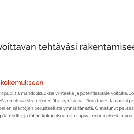
 voittavan tehtäväsi rakentamis
likokemukseen
olisia mahdollisuuksia viihteelle ja potentiaalisille voitoille. Jo
rkeää omaksua strateginen lähestymistapa. Tämä tarkoittaa paitsi pe
 pelien sääntöjen perusteellista ymmärtämistä. Onnistunut pelises
e päätöksille, ja tähän kokonaisuuteen sopivat erinomaisesti myös