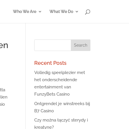
Who We Are
What We Do
een
Recent Posts
Volledig speelplezier met
het onderscheidende
entertainment van
tta
FunzyBets Casino
lien
Ontgrendel je winstreeks bij
sio
B7 Casino
Czy można łączyć sterydy i
kreatynę?