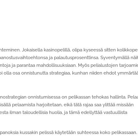
teminen. Jokaisella kasinopelillä, olipa kyseessä sitten kolikkopel
 panostusvaihtoehtonsa ja palautusprosenttinsa. Syventymällä näi
lintoja ja parantaa mahdollisuuksiaan. Myös pelialustojen tarjoami
olla osa onnistunutta strategiaa, kunhan niiden ehdot ymmärtää
nostrategian onnistumisessa on pelikassan tehokas hallinta. Pela
isällä pelaamista harjoitetaan, eikä tätä rajaa saa ylittää missään
ta ilman taloudellisia huolia, ja tämä edellyttää vastuullista
ia panoksia kussakin pelissä käytetään suhteessa koko pelikassaan.