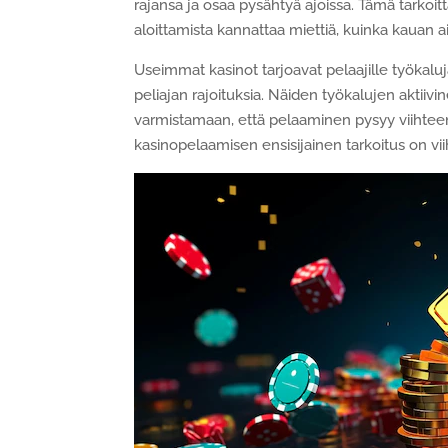
rajansa ja osaa pysähtyä ajoissa. Tämä tarkoi
aloittamista kannattaa miettiä, kuinka kauan 
Useimmat kasinot tarjoavat pelaajille työkaluja
peliajan rajoituksia. Näiden työkalujen aktiiv
varmistamaan, että pelaaminen pysyy viihtee
kasinopelaamisen ensisijainen tarkoitus on viih