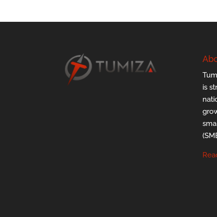
Abo
Tumi
is s
nati
grow
smal
(SMB
Rea