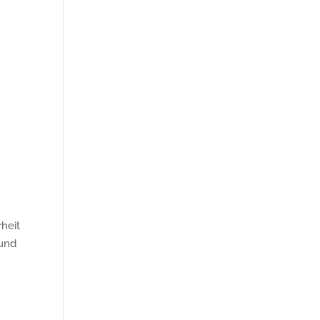
rheit
 und