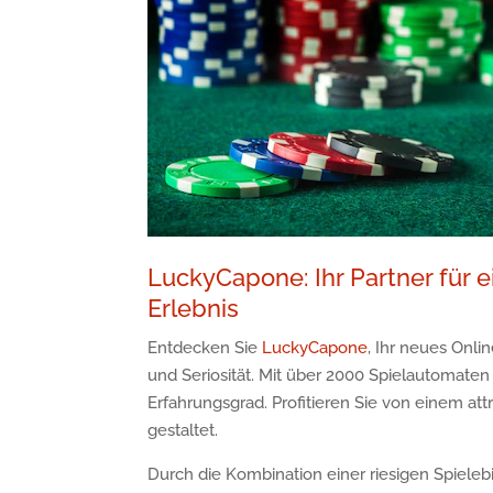
LuckyCapone: Ihr Partner für 
Erlebnis
Entdecken Sie
LuckyCapone
, Ihr neues Onli
und Seriosität. Mit über 2000 Spielautomate
Erfahrungsgrad. Profitieren Sie von einem a
gestaltet.
Durch die Kombination einer riesigen Spieleb