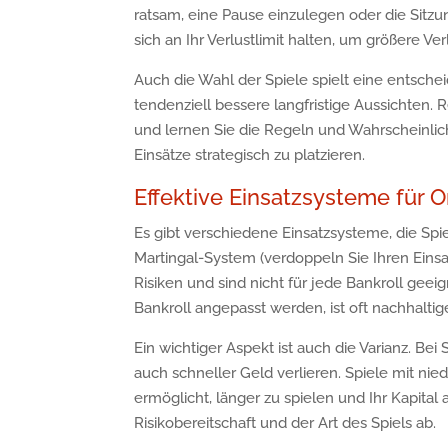
ratsam, eine Pause einzulegen oder die Sitz
sich an Ihr Verlustlimit halten, um größere Ve
Auch die Wahl der Spiele spielt eine entsche
tendenziell bessere langfristige Aussichten
und lernen Sie die Regeln und Wahrscheinlic
Einsätze strategisch zu platzieren.
Effektive Einsatzsysteme für 
Es gibt verschiedene Einsatzsysteme, die Spie
Martingal-System (verdoppeln Sie Ihren Einsa
Risiken und sind nicht für jede Bankroll geei
Bankroll angepasst werden, ist oft nachhaltige
Ein wichtiger Aspekt ist auch die Varianz. Be
auch schneller Geld verlieren. Spiele mit nie
ermöglicht, länger zu spielen und Ihr Kapita
Risikobereitschaft und der Art des Spiels ab.