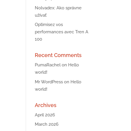
Nolvadex: Ako správne
užívať
Optimisez vos
performances avec Tren A
100
Recent Comments
PumaRachel
on
Hello
world!
Mr WordPress
on
Hello
world!
Archives
April 2026
March 2026