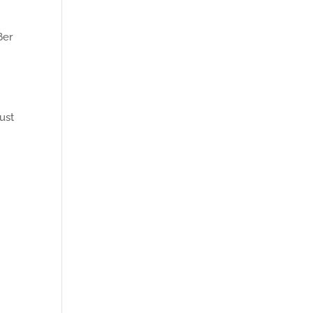
ßer
ust