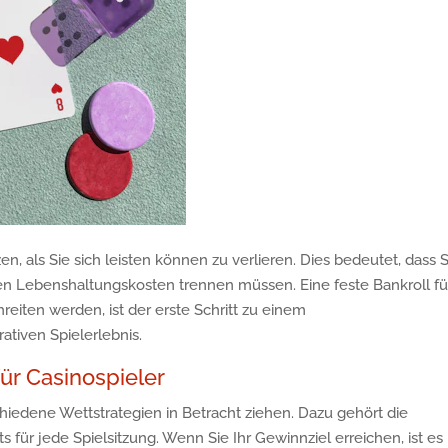
en, als Sie sich leisten können zu verlieren. Dies bedeutet, dass S
chen Lebenshaltungskosten trennen müssen. Eine feste Bankroll fü
hreiten werden, ist der erste Schritt zu einem
tiven Spielerlebnis.
für Casinospieler
chiedene Wettstrategien in Betracht ziehen. Dazu gehört die
 für jede Spielsitzung. Wenn Sie Ihr Gewinnziel erreichen, ist es