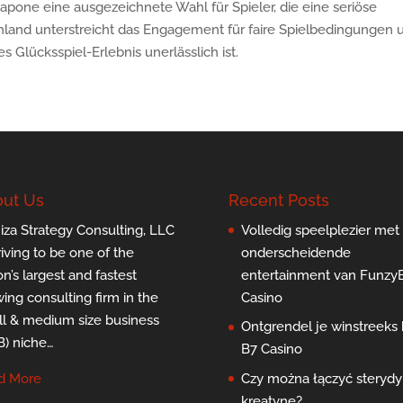
pone eine ausgezeichnete Wahl für Spieler, die eine seriöse
chland unterstreicht das Engagement für faire Spielbedingungen 
s Glücksspiel-Erlebnis unerlässlich ist.
ut Us
Recent Posts
za Strategy Consulting, LLC
Volledig speelplezier met
triving to be one of the
onderscheidende
on’s largest and fastest
entertainment van Funzy
ing consulting firm in the
Casino
l & medium size business
Ontgrendel je winstreeks b
) niche…
B7 Casino
d More
Czy można łączyć sterydy 
kreatynę?