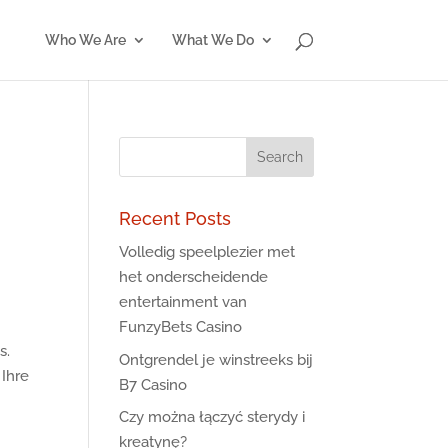
Who We Are
What We Do
Recent Posts
Volledig speelplezier met
het onderscheidende
entertainment van
FunzyBets Casino
s.
Ontgrendel je winstreeks bij
 Ihre
B7 Casino
Czy można łączyć sterydy i
kreatynę?