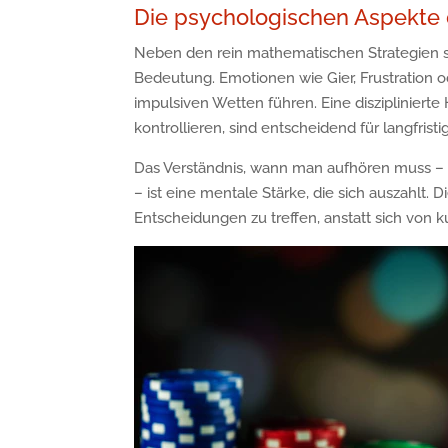
Die psychologischen Aspekte
Neben den rein mathematischen Strategien s
Bedeutung. Emotionen wie Gier, Frustration
impulsiven Wetten führen. Eine diszipliniert
kontrollieren, sind entscheidend für langfristi
Das Verständnis, wann man aufhören muss – 
– ist eine mentale Stärke, die sich auszahlt. 
Entscheidungen zu treffen, anstatt sich von ku