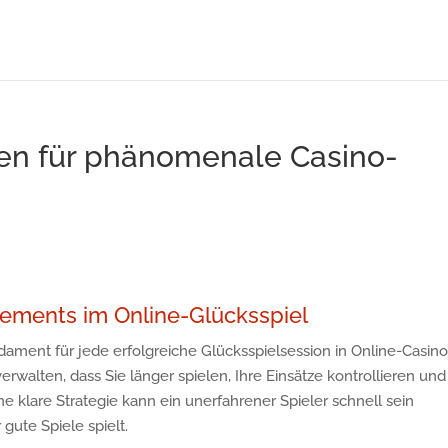
gien für phänomenale Casino-
ements im Online-Glücksspiel
ament für jede erfolgreiche Glücksspielsession in Online-Casino
erwalten, dass Sie länger spielen, Ihre Einsätze kontrollieren und
klare Strategie kann ein unerfahrener Spieler schnell sein
gute Spiele spielt.