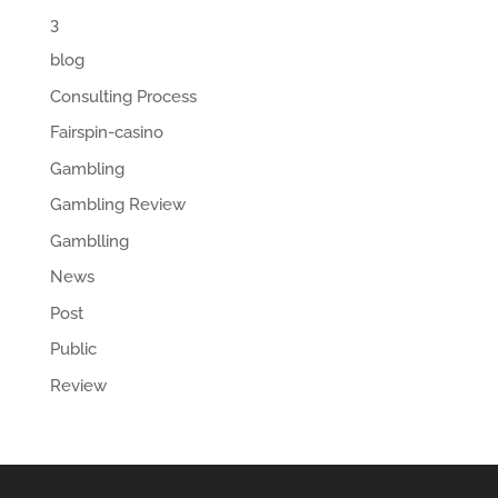
3
blog
Consulting Process
Fairspin-casino
Gambling
Gambling Review
Gamblling
News
Post
Public
Review