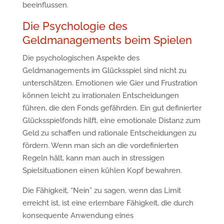
beeinflussen.
Die Psychologie des
Geldmanagements beim Spielen
Die psychologischen Aspekte des
Geldmanagements im Glücksspiel sind nicht zu
unterschätzen. Emotionen wie Gier und Frustration
können leicht zu irrationalen Entscheidungen
führen, die den Fonds gefährden. Ein gut definierter
Glücksspielfonds hilft, eine emotionale Distanz zum
Geld zu schaffen und rationale Entscheidungen zu
fördern. Wenn man sich an die vordefinierten
Regeln hält, kann man auch in stressigen
Spielsituationen einen kühlen Kopf bewahren.
Die Fähigkeit, “Nein” zu sagen, wenn das Limit
erreicht ist, ist eine erlernbare Fähigkeit, die durch
konsequente Anwendung eines