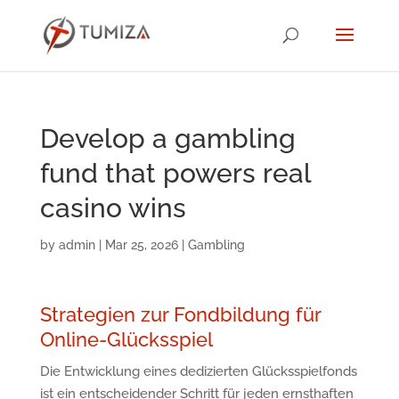
Develop a gambling
fund that powers real
casino wins
by
admin
|
Mar 25, 2026
|
Gambling
Strategien zur Fondbildung für
Online-Glücksspiel
Die Entwicklung eines dedizierten Glücksspielfonds
ist ein entscheidender Schritt für jeden ernsthaften