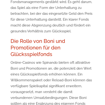
Fondsmanagements gestärkt wird. Es geht darum,
das Spiel als eine Form der Unterhaltung zu
betrachten, bei der das eingesetzte Geld den Preis
für diese Unterhaltung darstellt. Ein klarer Fonds
macht diese Abgrenzung deutlich und fördert ein
gesundes Verhältnis zum Glücksspiel.
Die Rolle von Boni und
Promotionen für den
Glücksspielfonds
Online-Casinos wie Spinando bieten oft attraktive
Boni und Promotionen an, die potenziell den Wert
eines Glücksspielfonds erhöhen können. Ein
Willkommenspaket oder Reload-Boni können das
verfügbare Spielkapital signifikant erweitern,
vorausgesetzt, man versteht die damit
verbundenen Umsatzbedingungen. Diese Boni
sollten als eine Ergänzung des eigenen Fonds