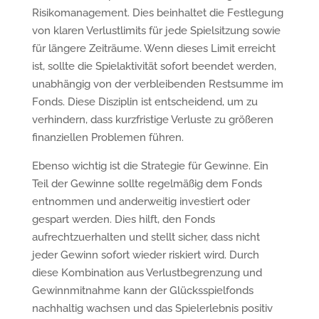
Risikomanagement. Dies beinhaltet die Festlegung
von klaren Verlustlimits für jede Spielsitzung sowie
für längere Zeiträume. Wenn dieses Limit erreicht
ist, sollte die Spielaktivität sofort beendet werden,
unabhängig von der verbleibenden Restsumme im
Fonds. Diese Disziplin ist entscheidend, um zu
verhindern, dass kurzfristige Verluste zu größeren
finanziellen Problemen führen.
Ebenso wichtig ist die Strategie für Gewinne. Ein
Teil der Gewinne sollte regelmäßig dem Fonds
entnommen und anderweitig investiert oder
gespart werden. Dies hilft, den Fonds
aufrechtzuerhalten und stellt sicher, dass nicht
jeder Gewinn sofort wieder riskiert wird. Durch
diese Kombination aus Verlustbegrenzung und
Gewinnmitnahme kann der Glücksspielfonds
nachhaltig wachsen und das Spielerlebnis positiv