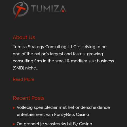
About Us
Tumiza Strategy Consulting, LLC is striving to be
one of the nation’s largest and fastest growing
consulting firm in the small & medium size business
(SMB) niche…
Read More
Recent Posts
Volledig speelplezier met het onderscheidende
entertainment van FunzyBets Casino
Ontgrendel je winstreeks bij B7 Casino