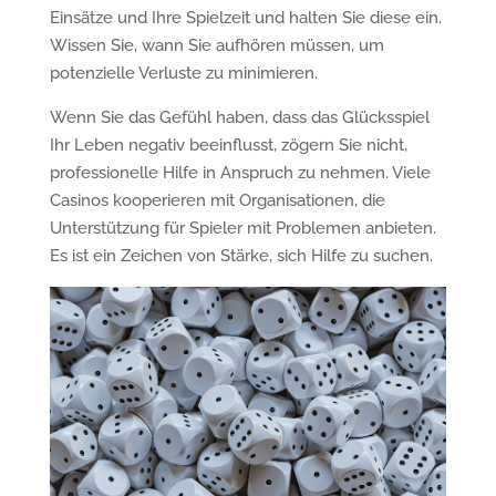
Einsätze und Ihre Spielzeit und halten Sie diese ein.
Wissen Sie, wann Sie aufhören müssen, um
potenzielle Verluste zu minimieren.
Wenn Sie das Gefühl haben, dass das Glücksspiel
Ihr Leben negativ beeinflusst, zögern Sie nicht,
professionelle Hilfe in Anspruch zu nehmen. Viele
Casinos kooperieren mit Organisationen, die
Unterstützung für Spieler mit Problemen anbieten.
Es ist ein Zeichen von Stärke, sich Hilfe zu suchen.