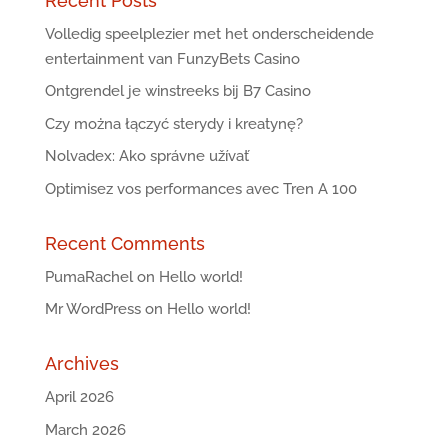
Recent Posts
Volledig speelplezier met het onderscheidende
entertainment van FunzyBets Casino
Ontgrendel je winstreeks bij B7 Casino
Czy można łączyć sterydy i kreatynę?
Nolvadex: Ako správne užívať
Optimisez vos performances avec Tren A 100
Recent Comments
PumaRachel
on
Hello world!
Mr WordPress
on
Hello world!
Archives
April 2026
March 2026