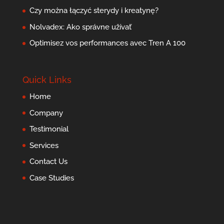
Czy można łączyć sterydy i kreatynę?
Nolvadex: Ako správne užívať
Optimisez vos performances avec Tren A 100
Quick Links
Home
Company
Testimonial
Services
Contact Us
Case Studies