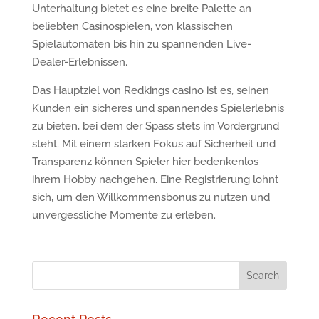
Unterhaltung bietet es eine breite Palette an
beliebten Casinospielen, von klassischen
Spielautomaten bis hin zu spannenden Live-
Dealer-Erlebnissen.
Das Hauptziel von Redkings casino ist es, seinen
Kunden ein sicheres und spannendes Spielerlebnis
zu bieten, bei dem der Spass stets im Vordergrund
steht. Mit einem starken Fokus auf Sicherheit und
Transparenz können Spieler hier bedenkenlos
ihrem Hobby nachgehen. Eine Registrierung lohnt
sich, um den Willkommensbonus zu nutzen und
unvergessliche Momente zu erleben.