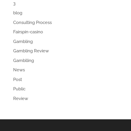
3
blog
Consulting Process
Fairspin-casino
Gambling
Gambling Review
Gamblling
News
Post
Public
Review