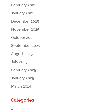
February 2026
January 2026
December 2025
November 2025
October 2025
September 2025
August 2025
July 2025
February 2025
January 2025
March 2014
Categories
1