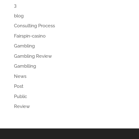
3
blog
Consulting Process
Fairspin-casino
Gambling
Gambling Review
Gamblling
News
Post
Public
Review