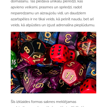
domāšanu. Tās piedāvā unikālu pieredzi, kas
apvieno veiksmi, prasmes un spriedzi, radot
neparedzamu un aizraujošu vidi, un daudziem
azartspēles ir ne tikai veids, kā pelnīt naudu, bet arī
veids, kā atpūsties un izjust adrenalīna pieplūdumu.
Šīs izklaides formas saknes meklējamas