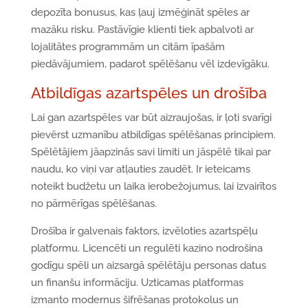
depozīta bonusus, kas ļauj izmēģināt spēles ar
mazāku risku. Pastāvīgie klienti tiek apbalvoti ar
lojalitātes programmām un citām īpašām
piedāvājumiem, padarot spēlēšanu vēl izdevīgāku.
Atbildīgas azartspēles un drošība
Lai gan azartspēles var būt aizraujošas, ir ļoti svarīgi
pievērst uzmanību atbildīgas spēlēšanas principiem.
Spēlētājiem jāapzinās savi limiti un jāspēlē tikai par
naudu, ko viņi var atļauties zaudēt. Ir ieteicams
noteikt budžetu un laika ierobežojumus, lai izvairītos
no pārmērīgas spēlēšanas.
Drošība ir galvenais faktors, izvēloties azartspēļu
platformu. Licencēti un regulēti kazino nodrošina
godīgu spēli un aizsargā spēlētāju personas datus
un finanšu informāciju. Uzticamas platformas
izmanto modernus šifrēšanas protokolus un