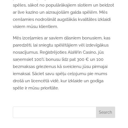
spēles, sākot no populārākajiem slotiem un beidzot
ar live kazino un aizraujošām galda spēlēm. Mēs
cenšamies nodrošināt augstākās kvalitātes izklaidi
visiem mūsu klientiem.
Mēs izceļamies ar saviem dāsniem bonusiem, kas
paredzēti, lai sniegtu spēlētājiem vēl izdevīgākus
nosacījumus. Reģistrējoties AlaWin Casino, jūs
saņemsiet 100% bonusu līdz pat 300 € un 100
bezmaksas griezienus kā sveicienu jūsu pirmajai
iemaksai. Sāciet savu spēļu ceļojumu pie mums
drošā un licencētā vidē, kur izklaide un godīga
spēle ir mūsu prioritāte.