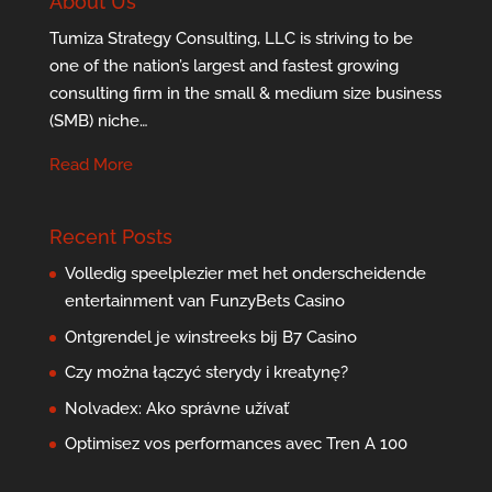
About Us
Tumiza Strategy Consulting, LLC is striving to be
one of the nation’s largest and fastest growing
consulting firm in the small & medium size business
(SMB) niche…
Read More
Recent Posts
Volledig speelplezier met het onderscheidende
entertainment van FunzyBets Casino
Ontgrendel je winstreeks bij B7 Casino
Czy można łączyć sterydy i kreatynę?
Nolvadex: Ako správne užívať
Optimisez vos performances avec Tren A 100