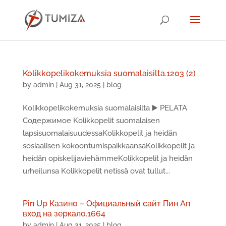
Kolikkopelikokemuksia suomalaisilta.1203 (2)
by
admin
|
Aug 31, 2025
|
blog
Kolikkopelikokemuksia suomalaisilta ▶️ PELATA
Содержимое Kolikkopelit suomalaisen
lapsisuomalaisuudessaKolikkopelit ja heidän
sosiaalisen kokoontumispaikkaansaKolikkopelit ja
heidän opiskelijaviehämmeKolikkopelit ja heidän
urheilunsa Kolikkopelit netissä ovat tullut...
Pin Up Казино – Официальный сайт Пин Ап
вход на зеркало.1664
by
admin
|
Aug 31, 2025
|
blog