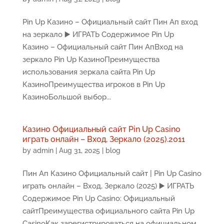
Pin Up Казино – Официальный сайт Пин Ап вход
на зеркало ▶️ ИГРАТЬ Содержимое Pin Up
Казино – Официальный сайт Пин АпВход на
зеркало Pin Up КазиноПреимущества
использования зеркала сайта Pin Up
КазиноПреимущества игроков в Pin Up
КазиноБольшой выбор...
Казино Официальный сайт Pin Up Casino
играть онлайн – Вход, Зеркало (2025).2011
by
admin
|
Aug 31, 2025
|
blog
Пин Ап Казино Официальный сайт | Pin Up Casino
играть онлайн – Вход, Зеркало (2025) ▶️ ИГРАТЬ
Содержимое Pin Up Casino: Официальный
сайтПреимущества официального сайта Pin Up
CasinoКак зарегистрироваться на официальном