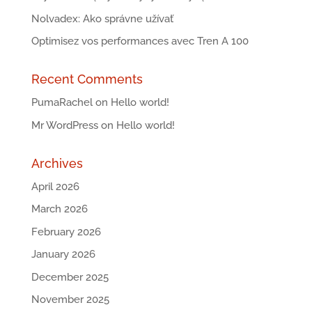
Nolvadex: Ako správne užívať
Optimisez vos performances avec Tren A 100
Recent Comments
PumaRachel
on
Hello world!
Mr WordPress
on
Hello world!
Archives
April 2026
March 2026
February 2026
January 2026
December 2025
November 2025